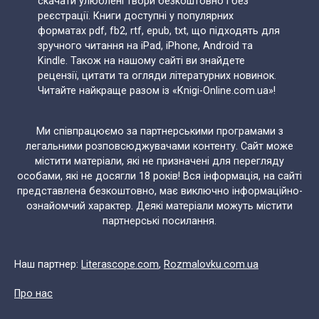
скачати улюблені твори безкоштовно і без
реєстрації. Книги доступні у популярних
форматах pdf, fb2, rtf, epub, txt, що підходять для
зручного читання на iPad, iPhone, Android та
Kindle. Також на нашому сайті ви знайдете
рецензії, цитати та огляди літературних новинок.
Читайте найкраще разом із «Knigi-Online.com.ua»!
Ми співпрацюємо за партнерськими програмами з
легальними розповсюджувачами контенту. Сайт може
містити матеріали, які не призначені для перегляду
особами, які не досягли 18 років! Вся інформація, на сайті
представлена безкоштовно, має виключно інформаційно-
ознайомчий характер. Деякі матеріали можуть містити
партнерські посилання.
Наш партнер:
Literascope.com
,
Rozmalovku.com.ua
Про нас