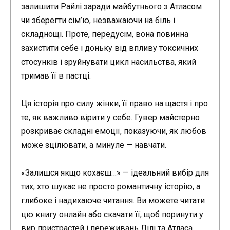
залишити Райлі заради майбутнього з Атласом
чи зберегти сім’ю, незважаючи на біль і
складнощі. Проте, передусім, вона повинна
захистити себе і доньку від впливу токсичних
стосунків і зруйнувати цикл насильства, який
тримав її в пастці.
Ця історія про силу жінки, її право на щастя і про
те, як важливо вірити у себе. Гувер майстерно
розкриває складні емоції, показуючи, як любов
може зцілювати, а минуле — навчати.
«Залишся якщо кохаєш…» — ідеальний вибір для
тих, хто шукає не просто романтичну історію, а
глибоке і надихаюче читання. Ви можете читати
цю книгу онлайн або скачати її, щоб поринути у
вир пристрастей і переживань Лілі та Атласа.