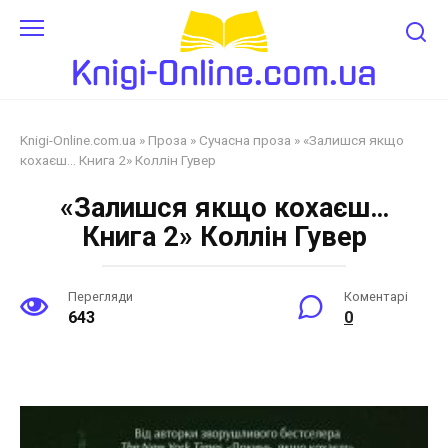
Перейти
до
змісту
Knigi-Online.com.ua
»
Проза
»
Сучасна проза
»
«Залишся якщо
кохаєш… Книга 2» Коллін Гувер
«Залишся якщо кохаєш…
Книга 2» Коллін Гувер
Перегляди
Коментарі
643
0