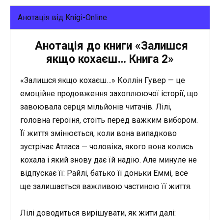
Анотація від Knigi-Online
Анотація до книги «Залишся
якщо кохаєш… Книга 2»
«Залишся якщо кохаєш…» Коллін Гувер — це
емоційне продовження захоплюючої історії, що
завоювала серця мільйонів читачів. Лілі,
головна героїня, стоїть перед важким вибором.
Її життя змінюється, коли вона випадково
зустрічає Атласа — чоловіка, якого вона колись
кохала і який знову дає їй надію. Але минуле не
відпускає її: Райлі, батько її доньки Еммі, все
ще залишається важливою частиною її життя.
Лілі доводиться вирішувати, як жити далі: