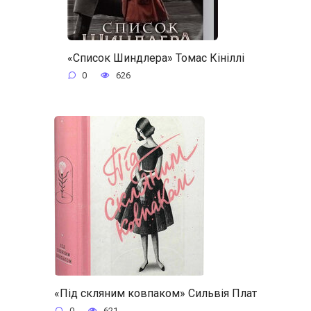
«Список Шиндлера» Томас Кініллі
0
626
«Під скляним ковпаком» Сильвія Плат
0
621