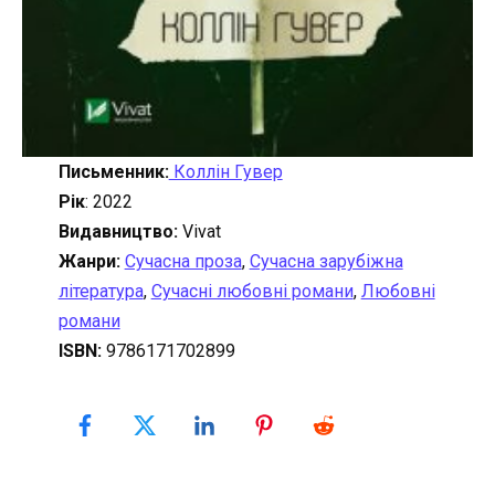
Письменник:
Коллін Гувер
Рік
: 2022
Видавництво:
Vivat
Жанри:
Сучасна проза
,
Сучасна зарубіжна
література
,
Сучасні любовні романи
,
Любовні
романи
ISBN:
9786171702899