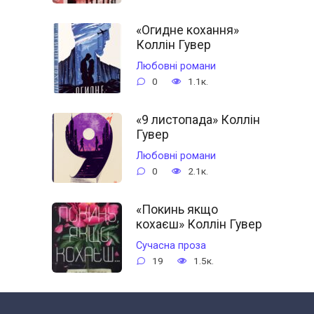
«Огидне кохання»
Коллін Гувер
Любовні романи
0
1.1к.
«9 листопада» Коллін
Гувер
Любовні романи
0
2.1к.
«Покинь якщо
кохаєш» Коллін Гувер
Сучасна проза
19
1.5к.