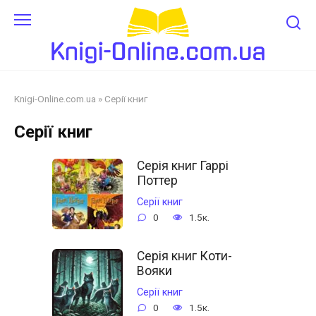
Перейти
до
змісту
Knigi-Online.com.ua
»
Cерії книг
Cерії книг
Серія книг Гаррі
Поттер
Cерії книг
0
1.5к.
Серія книг Коти-
Вояки
Cерії книг
0
1.5к.