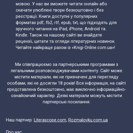
мовою. У нас ви зможете читати онлайн або
скачати улюблені твори безкоштовно і без
реєстрації. Книги доступні у популярних
форматах pdf, fb2, rtf, epub, txt, що підходять для
зручного читання на iPad, iPhone, Android та
Kindle. Також на нашому сайті ви знайдете
рецензії, цитати та огляди літературних новинок.
Читайте найкраще разом із «Knigi-Online.com.ua»!
Ми співпрацюємо за партнерськими програмами з
легальними розповсюджувачами контенту. Сайт може
містити матеріали, які не призначені для перегляду
особами, які не досягли 18 років! Вся інформація, на сайті
представлена безкоштовно, має виключно інформаційно-
ознайомчий характер. Деякі матеріали можуть містити
партнерські посилання.
Наш партнер:
Literascope.com
,
Rozmalovku.com.ua
Про нас