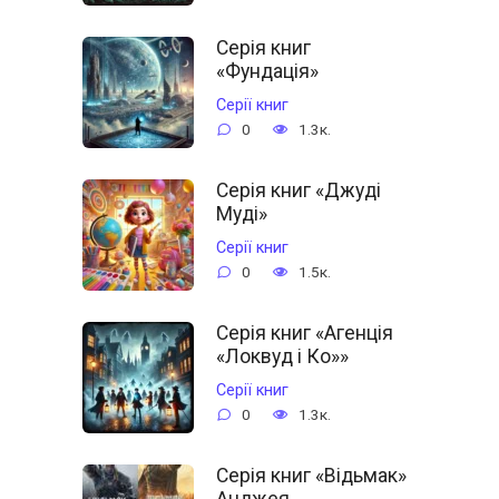
Серія книг
«Фундація»
Cерії книг
0
1.3к.
Серія книг «Джуді
Муді»
Cерії книг
0
1.5к.
Серія книг «Агенція
«Локвуд і Ко»»
Cерії книг
0
1.3к.
Серія книг «Відьмак»
Анджея