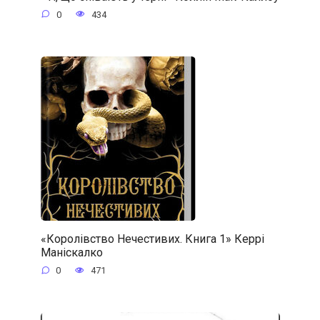
0
434
«Королівство Нечестивих. Книга 1» Керрі
Маніскалко
0
471