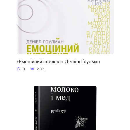
«Емоційний інтелект» Деніел Ґоулман
0
2.3к.