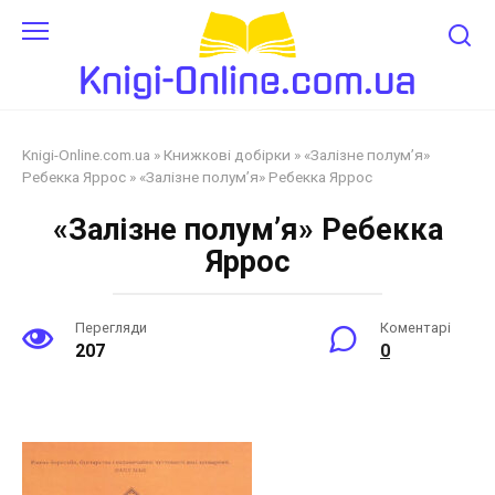
Перейти
до
змісту
Knigi-Online.com.ua
»
Книжкові добірки
»
«Залізне полум’я»
Ребекка Яррос
»
«Залізне полум’я» Ребекка Яррос
«Залізне полум’я» Ребекка
Яррос
Перегляди
Коментарі
207
0