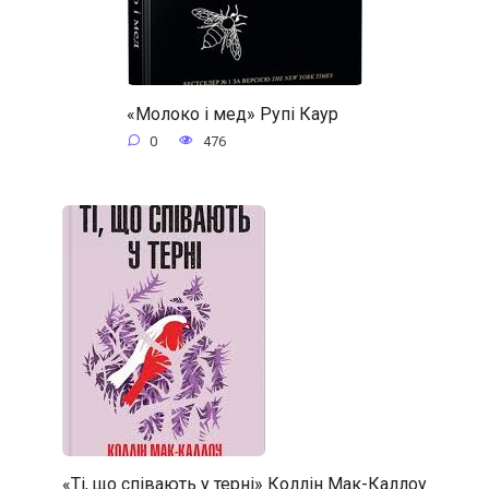
«Молоко і мед» Рупі Каур
0
476
«Ті, що співають у терні» Коллін Мак-Каллоу