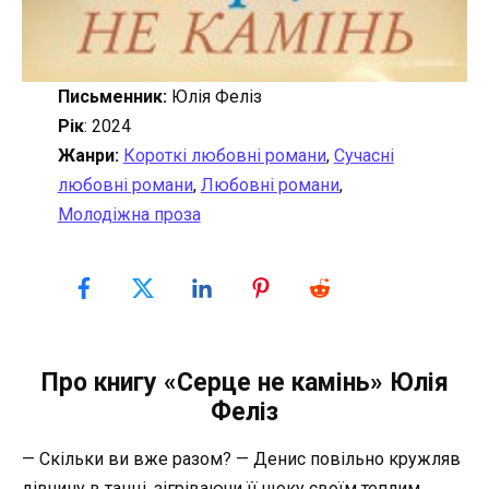
Письменник:
Юлія Феліз
Рік
: 2024
Жанри:
Короткі любовні романи
,
Сучасні
любовні романи
,
Любовні романи
,
Молодіжна проза
Про книгу «Серце не камінь» Юлія
Феліз
— Скільки ви вже разом? — Денис повільно кружляв
дівчину в танці, зігріваючи її щоку своїм теплим