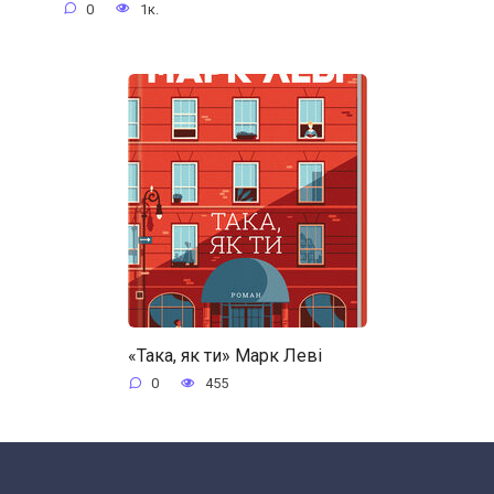
0
1к.
«Така, як ти» Марк Леві
0
455