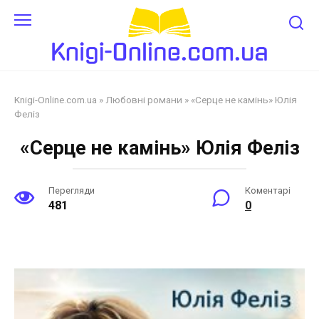
Перейти
до
змісту
Knigi-Online.com.ua
»
Любовні романи
»
«Серце не камінь» Юлія
Феліз
«Серце не камінь» Юлія Феліз
Перегляди
Коментарі
481
0