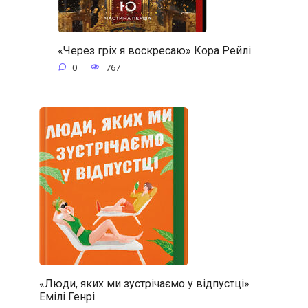
«Через гріх я воскресаю» Кора Рейлі
0
767
«Люди, яких ми зустрічаємо у відпустці»
Емілі Генрі