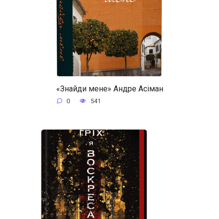
«Знайди мене» Андре Асіман
0
541