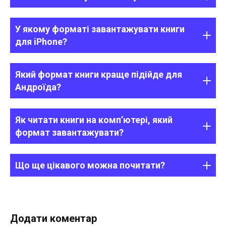
У якому форматі завантажувати книги
для iPhone?
Який формат книги краще підійде для
Андроїда?
Як читати книги на комп’ютері, який
формат завантажувати?
Що ще цікавого можна почитати?
Додати коментар