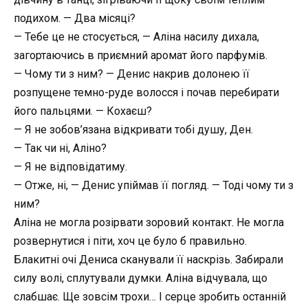
подихом. — Два місяці?
— Тебе це не стосується, — Аліна насилу дихала,
загортаючись в приємний аромат його парфумів.
— Чому ти з ним? — Денис накрив долонею її
розпущене темно-руде волосся і почав перебирати
його пальцями. — Кохаєш?
— Я не зобов’язана відкривати тобі душу, Ден.
— Так чи ні, Аліно?
— Я не відповідатиму.
— Отже, ні, — Денис упіймав її погляд. — Тоді чому ти з
ним?
Аліна не могла розірвати зоровий контакт. Не могла
розвернутися і піти, хоч це було б правильно.
Блакитні очі Дениса сканували її наскрізь. Забирали
силу волі, сплутували думки. Аліна відчувала, що
слабшає. Ще зовсім трохи… І серце зробить останній