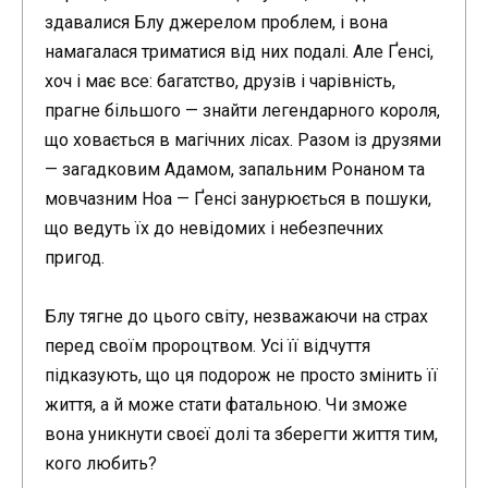
здавалися Блу джерелом проблем, і вона
намагалася триматися від них подалі. Але Ґенсі,
хоч і має все: багатство, друзів і чарівність,
прагне більшого — знайти легендарного короля,
що ховається в магічних лісах. Разом із друзями
— загадковим Адамом, запальним Ронаном та
мовчазним Ноа — Ґенсі занурюється в пошуки,
що ведуть їх до невідомих і небезпечних
пригод.
Блу тягне до цього світу, незважаючи на страх
перед своїм пророцтвом. Усі її відчуття
підказують, що ця подорож не просто змінить її
життя, а й може стати фатальною. Чи зможе
вона уникнути своєї долі та зберегти життя тим,
кого любить?