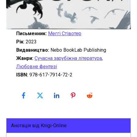
Письменник:
Меггі Стівотер
Рік
: 2023
Видавництво:
Nebo BookLab Publishing
Жанри:
Сучасна зарубіжна література
,
Любовне фентезі
ISBN:
978-617-7914-72-2
Анотація від Knigi-Online