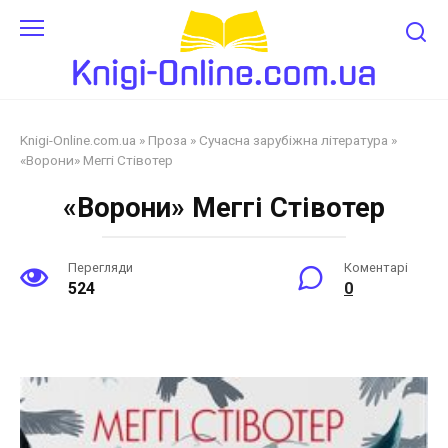
Перейти
до
змісту
Knigi-Online.com.ua
»
Проза
»
Сучасна зарубіжна література
»
«Ворони» Меггі Стівотер
«Ворони» Меггі Стівотер
Перегляди
Коментарі
524
0