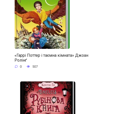
«Гаррі Поттер і таємна кімната» Джоан
Ролінґ
0
507