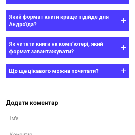
Який формат книги краще підійде для
Андроїда?
Як читати книги на комп’ютері, який
формат завантажувати?
Що ще цікавого можна почитати?
Додати коментар
Ім'я
Коментар