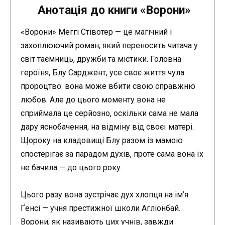
Анотація до книги «Ворони»
«Ворони» Меггі Стівотер — це магічний і
захоплюючий роман, який переносить читача у
світ таємниць, дружби та містики. Головна
героїня, Блу Сарджент, усе своє життя чула
пророцтво: вона може вбити свою справжню
любов. Але до цього моменту вона не
сприймала це серйозно, оскільки сама не мала
дару яснобачення, на відміну від своєї матері.
Щороку на кладовищі Блу разом із мамою
спостерігає за парадом духів, проте сама вона їх
не бачила — до цього року.
Цього разу вона зустрічає дух хлопця на ім’я
Ґенсі — учня престижної школи Агліонбай.
Ворони, як називають цих учнів, завжди