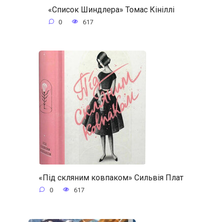
«Список Шиндлера» Томас Кініллі
0
617
«Під скляним ковпаком» Сильвія Плат
0
617