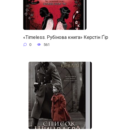
«Timeless. Рубінова книга» Керстін Ґір
0
561