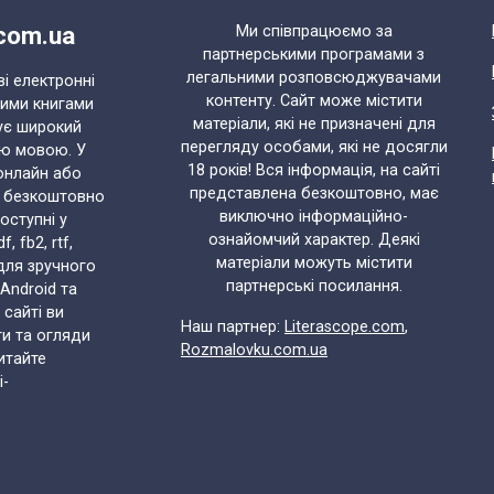
.com.ua
Ми співпрацюємо за
партнерськими програмами з
легальними розповсюджувачами
ві електронні
контенту. Сайт може містити
ними книгами
матеріали, які не призначені для
ує широкий
перегляду особами, які не досягли
ою мовою. У
18 років! Вся інформація, на сайті
онлайн або
представлена безкоштовно, має
и безкоштовно
виключно інформаційно-
доступні у
ознайомчий характер. Деякі
 fb2, rtf,
матеріали можуть містити
 для зручного
партнерські посилання.
 Android та
 сайті ви
Наш партнер:
Literascope.com
,
ти та огляди
Rozmalovku.com.ua
итайте
i-