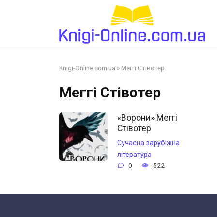
Перейти
до
змісту
Knigi-Online.com.ua
»
Меггі Стівотер
Меггі Стівотер
«Ворони» Меггі
Стівотер
Сучасна зарубіжна
література
0
522