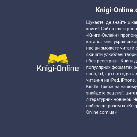
Knigi-Online
Шукаєте, де знайти ціка
книги? Сайт з електрон
«Книги-Онлайн» пропон
каталог книг українськ
нас ви зможете читати 
скачати улюблені твор
і без реєстрації. Книги 
популярних форматах pdf,
epub, txt, що підходять
читання на iPad, iPhone,
Kindle. Також на нашому
знайдете рецензії, цита
літературних новинок. Ч
найкраще разом із «Knig
Online.com.ua»!