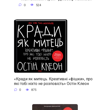
0
524
«Кради як митець. Креативні «фішки», про
які тобі ніхто не розповість» Остін Клеон
0
875