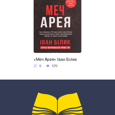
«Меч Арея» Іван Білик
0
570