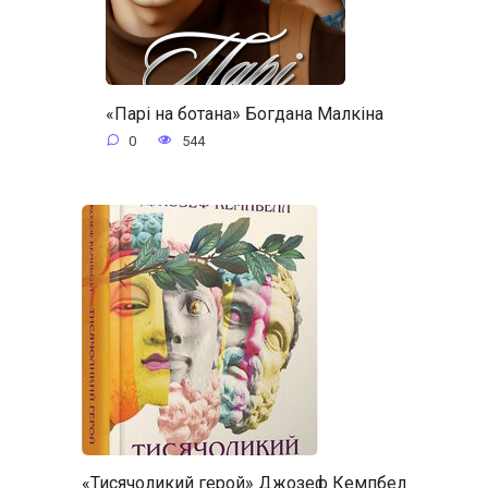
«Парі на ботана» Богдана Малкіна
0
544
«Тисячоликий герой» Джозеф Кемпбел