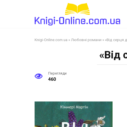
Перейти
до
змісту
Knigi-Online.com.ua
»
Любовні романи
»
«Від серця 
«Від 
Перегляди
460