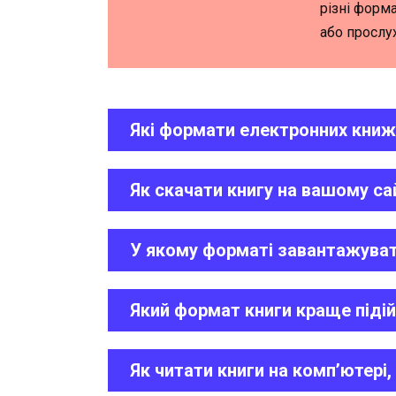
різні форма
або прослу
Які формати електронних книж
Як скачати книгу на вашому са
У якому форматі завантажуват
Який формат книги краще піді
Як читати книги на комп’ютері