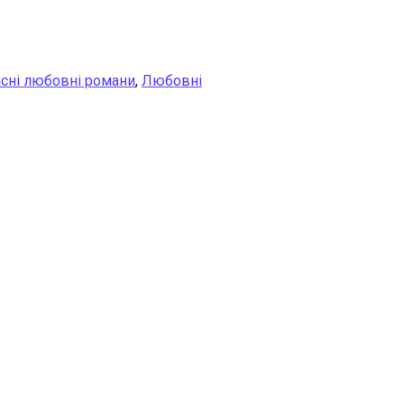
асні любовні романи
,
Любовні