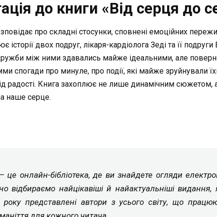
ація до книги «Від серця до с
розповідає про складні стосунки, сповнені емоційних переж
історії двох подруг, лікаря-кардіолога Зеді та її подруги 
и дружби між ними здавались майже ідеальними, але поверн
и спогади про минуле, про події, які майже зруйнували їхні
від радості. Книга захоплює не лише динамічним сюжетом,
а наше серце.
a — це онлайн-бібліотека, де ви знайдете огляди електр
но відбираємо найцікавіші й найактуальніші видання, 
4 року представлені автори з усього світу, що працюю
маніття для кожного читача.