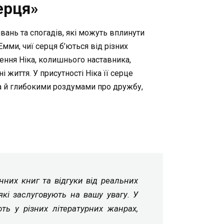
ерця»
ивань та спогадів, які можуть вплинути
Емми, чиї серця б’ються від різних
ення Ніка, колишнього наставника,
 життя. У присутності Ніка її серце
 а й глибокими роздумами про дружбу,
онних книг та відгуки від реальних
які заслуговують на вашу увагу. У
ть у різних літературних жанрах,