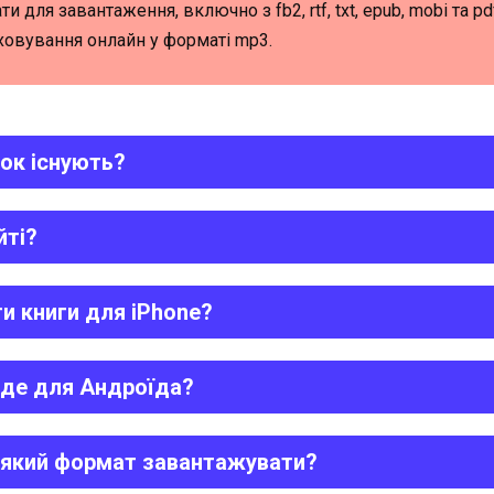
ти для завантаження, включно з fb2, rtf, txt, epub, mobi та p
ховування онлайн у форматі mp3.
ок існують?
йті?
и книги для iPhone?
йде для Андроїда?
, який формат завантажувати?