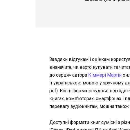
Завдяки відгукам і оцінкам користув
визначите, чи варто купувати та чит
до серця» автора
Кіммері Мартін
онл
її українською мовою у зручному для в
pdf). Всі ці формати чудово підходя
книгах, комп’ютерах, смартфонах і п
перевагу аудіокнигам, можна також п
Доступні формати книг сумісні з різ