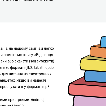
ачів на нашому сайті ви легко
ати повністью книгу «Від серця
айн або скачати (завантажити)
ас форматі (fb2, txt, rtf, epub,
ть для читання на електронних
ланшетах. Якщо ви надаєте
рослухати її у форматі mp3.
ними пристроями: Android,