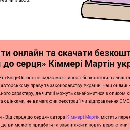
dows чи MacOS.
ти онлайн та скачати безкошт
 до серця» Кіммері Мартін у
йт «Knigi-Online» не надає можливості безкоштовно заванта
 авторському праву та законодавству України. Наш онлайн
ного характеру, де читачі можуть ознайомитися з описом кн
та оцінками, не вимагаючи реєстрації чи відправлення СМС
и «Від серця до серця» автора
Кіммері Мартін
містить перел
 де ви можете придбати та завантажити повну версію кни