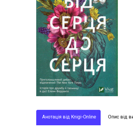
Анотація від Knigi-Online
Опис від 