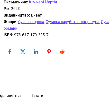
Письменник:
Кіммері Мартін
Рік
: 2023
Видавництво:
Виват
Жанри:
Сучасна проза
,
Сучасна зарубіжна література
,
Суч
романи
ISBN:
978-617-170-225-7
видавництва
Цитати