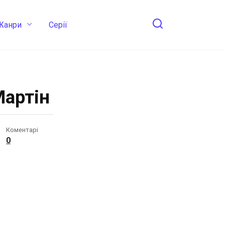
Жанри
Cерії
Мартін
Коментарі
0