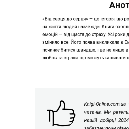
Анот
«Від серця до серця» — це історія, що 
на життя людей назавжди. Книга охоплює 
емоцій — від щастя до страху. Усі рок
змінило все. Його поява викликала в Емм
починає битися швидше, і це не лише 
любов та страхи, що можуть впливати н
Knigi-Online.com.u
читачів. Ми ретель
нашій добірці 202
забезпечуючи різно