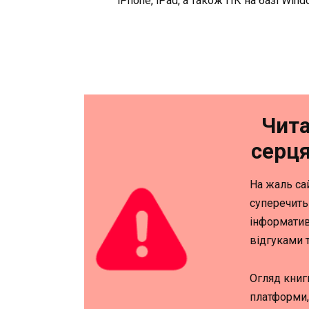
iPhone, iPad, а також ПК на базі Win
Чита
серця
На жаль са
суперечить
інформатив
відгуками 
Огляд книг
платформи,