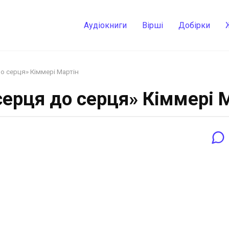
Аудіокниги
Вірші
Добірки
до серця» Кіммері Мартін
серця до серця» Кіммері 