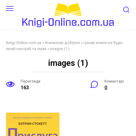
Перейти
до
змісту
Knigi-Online.com.ua
»
Книжкові добірки
»
Цікаві книги на будь-
який настрій та смак
»
images (1)
images (1)
Перегляди
Коментарі
163
0