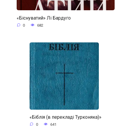
«Біснуватий» Лі Бардуго
0
682
«Біблія (в перекладі Турконяка)»
0
641