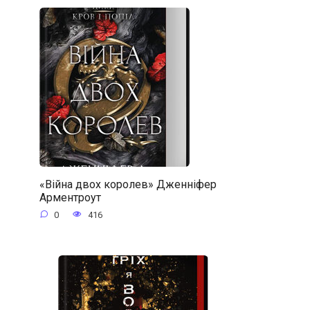
«Війна двох королев» Дженніфер
Арментроут
0
416