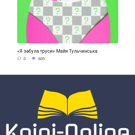
«Я забула труси» Майя Тульчинська
0
605