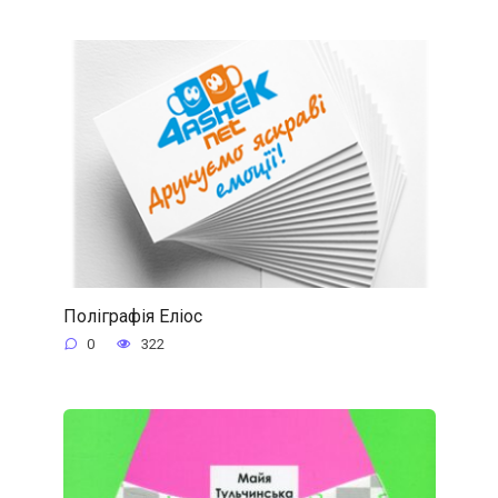
Поліграфія Еліос
0
322