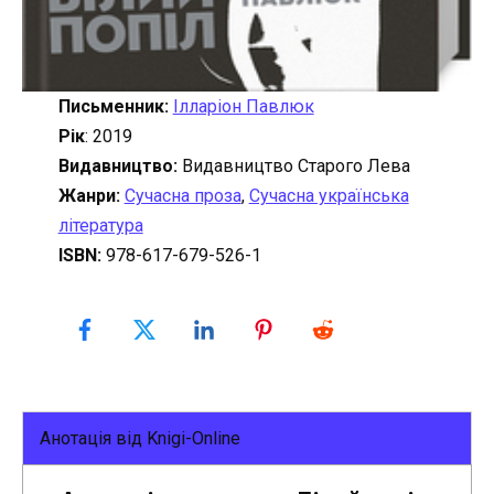
Письменник:
Ілларіон Павлюк
Рік
: 2019
Видавництво:
Видавництво Старого Лева
Жанри:
Сучасна проза
,
Сучасна українська
література
ISBN:
978-617-679-526-1
Анотація від Knigi-Online