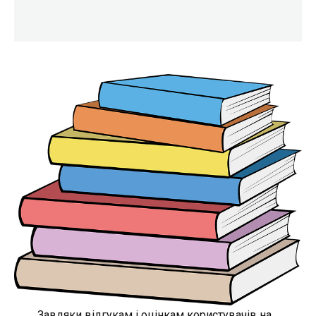
Завдяки відгукам і оцінкам користувачів на