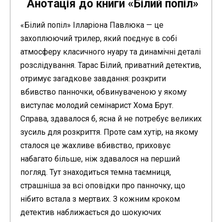
Анотація до книги «Білий попіл»
«Білий попіл» Ілларіона Павлюка — це
захоплюючий трилер, який поєднує в собі
атмосферу класичного нуару та динамічні деталі
розслідування. Тарас Білий, приватний детектив,
отримує загадкове завдання: розкрити
вбивство панночки, обвинуваченою у якому
виступає молодий семінарист Хома Брут.
Справа, здавалося б, ясна й не потребує великих
зусиль для розкриття. Проте сам хутір, на якому
сталося це жахливе вбивство, приховує
набагато більше, ніж здавалося на перший
погляд. Тут знаходиться темна таємниця,
страшніша за всі оповідки про панночку, що
нібито встала з мертвих. З кожним кроком
детектив наближається до шокуючих