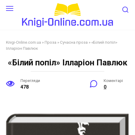
Перейти
до
змісту
Knigi-Online.com.ua
»
Проза
»
Сучасна проза
»
«Білий попіл»
Ілларіон Павлюк
«Білий попіл» Ілларіон Павлюк
Перегляди
Коментарі
478
0