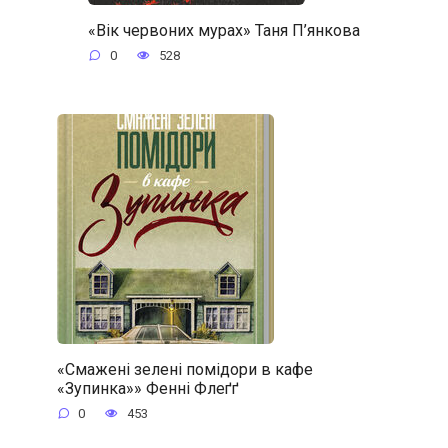
«Вік червоних мурах» Таня П’янкова
0
528
«Смажені зелені помідори в кафе
«Зупинка»» Фенні Флеґґ
0
453