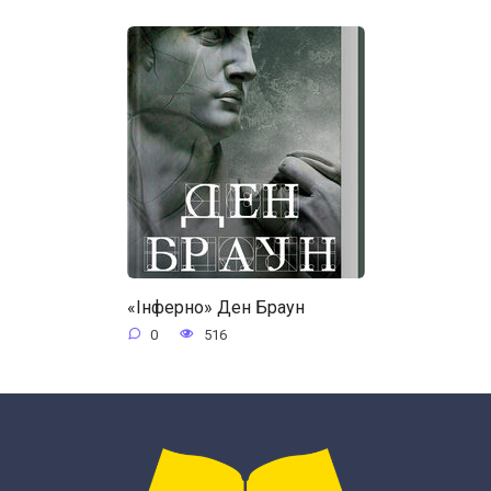
«Інферно» Ден Браун
0
516