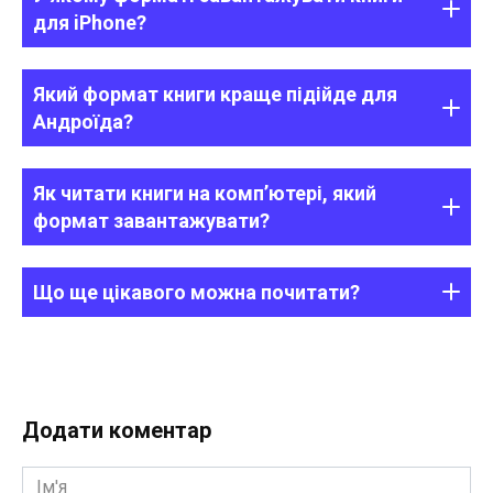
для iPhone?
Який формат книги краще підійде для
Андроїда?
Як читати книги на комп’ютері, який
формат завантажувати?
Що ще цікавого можна почитати?
Додати коментар
Ім'я