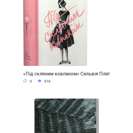
«Під скляним ковпаком» Сильвія Плат
0
616