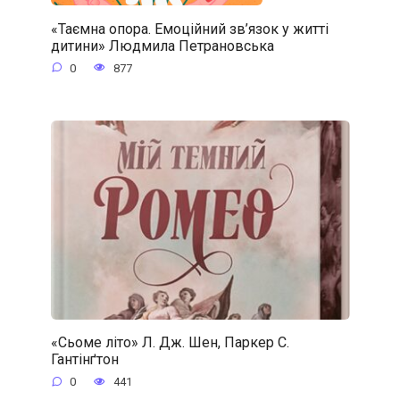
«Таємна опора. Емоційний зв’язок у житті
дитини» Людмила Петрановська
0
877
«Сьоме літо» Л. Дж. Шен, Паркер С.
Гантінґтон
0
441