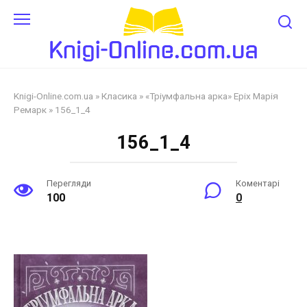
Перейти
до
змісту
Knigi-Online.com.ua
»
Класика
»
«Тріумфальна арка» Еріх Марія
Ремарк
»
156_1_4
156_1_4
Перегляди
Коментарі
100
0