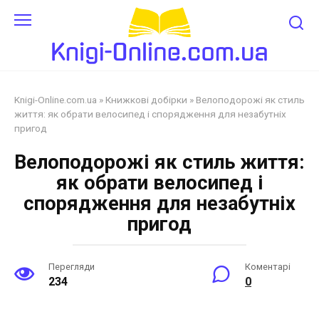
Перейти
до
змісту
Knigi-Online.com.ua
»
Книжкові добірки
»
Велоподорожі як стиль
життя: як обрати велосипед і спорядження для незабутніх
пригод
Велоподорожі як стиль життя:
як обрати велосипед і
спорядження для незабутніх
пригод
Перегляди
Коментарі
234
0