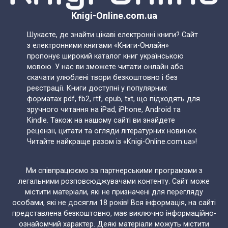
Knigi-Online.com.ua
Шукаєте, де знайти цікаві електронні книги? Сайт
з електронними книгами «Книги-Онлайн»
пропонує широкий каталог книг українською
мовою. У нас ви зможете читати онлайн або
скачати улюблені твори безкоштовно і без
реєстрації. Книги доступні у популярних
форматах pdf, fb2, rtf, epub, txt, що підходять для
зручного читання на iPad, iPhone, Android та
Kindle. Також на нашому сайті ви знайдете
рецензії, цитати та огляди літературних новинок.
Читайте найкраще разом із «Knigi-Online.com.ua»!
Ми співпрацюємо за партнерськими програмами з
легальними розповсюджувачами контенту. Сайт може
містити матеріали, які не призначені для перегляду
особами, які не досягли 18 років! Вся інформація, на сайті
представлена безкоштовно, має виключно інформаційно-
ознайомчий характер. Деякі матеріали можуть містити