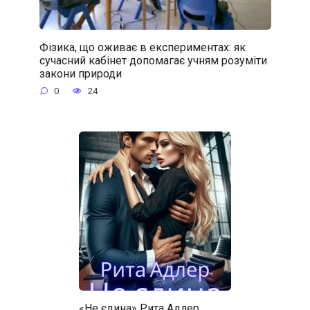
Фізика, що оживає в експериментах: як
сучасний кабінет допомагає учням розуміти
закони природи
0
24
«Не єдина» Рита Адлер