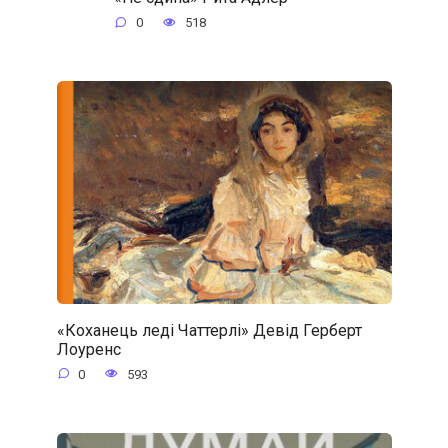
0
518
«Коханець леді Чаттерлі» Девід Герберт
Лоуренс
0
593