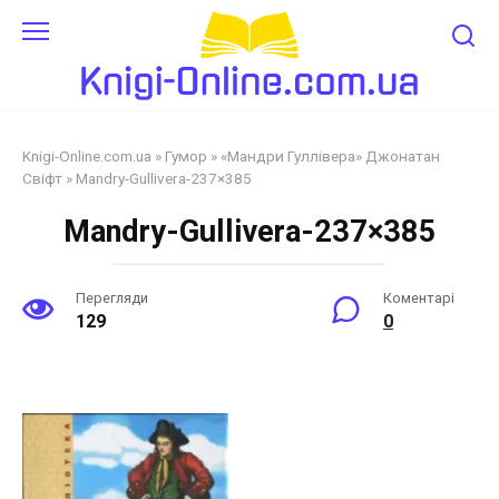
Перейти
до
змісту
Knigi-Online.com.ua
»
Гумор
»
«Мандри Гуллівера» Джонатан
Свіфт
»
Mandry-Gullivera-237×385
Mandry-Gullivera-237×385
Перегляди
Коментарі
129
0