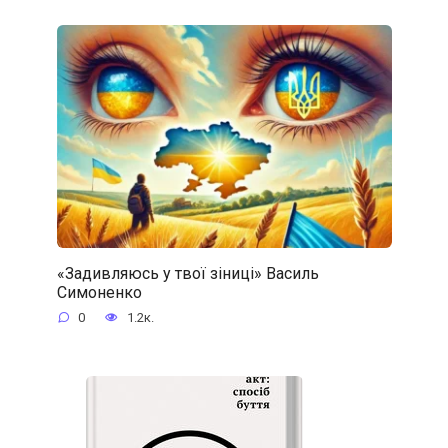
«Задивляюсь у твої зіниці» Василь
Симоненко
0
1.2к.