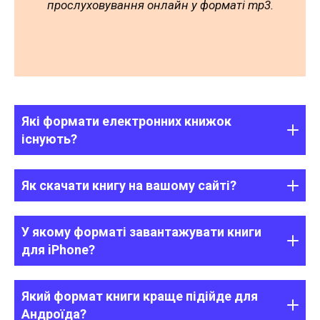
прослуховування онлайн у форматі mp3.
Які формати електронних книжок
існують?
Як скачати книгу на вашому сайті?
У якому форматі завантажувати книги
для iPhone?
Який формат книги краще підійде для
Андроїда?