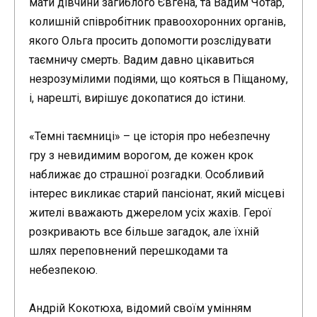
мати дівчини загиблого Євгена, та Вадим Чотар,
колишній співробітник правоохоронних органів,
якого Ольга просить допомогти розслідувати
таємничу смерть. Вадим давно цікавиться
незрозумілими подіями, що кояться в Піщаному,
і, нарешті, вирішує докопатися до істини.
«Темні таємниці» – це історія про небезпечну
гру з невидимим ворогом, де кожен крок
наближає до страшної розгадки. Особливий
інтерес викликає старий пансіонат, який місцеві
жителі вважають джерелом усіх жахів. Герої
розкривають все більше загадок, але їхній
шлях переповнений перешкодами та
небезпекою.
Андрій Кокотюха, відомий своїм умінням