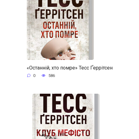
«Останній, хто помре» Тесс Ґеррітсен
0
586