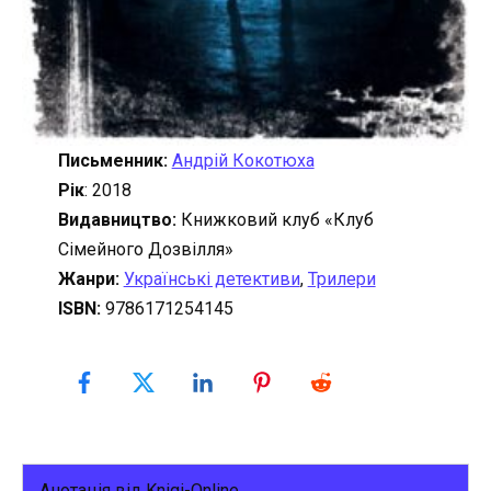
Письменник:
Андрій Кокотюха
Рік
: 2018
Видавництво:
Книжковий клуб «Клуб
Сімейного Дозвілля»
Жанри:
Українські детективи
,
Трилери
ISBN:
9786171254145
Анотація від Knigi-Online