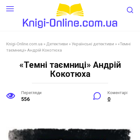
Перейти
до
змісту
Knigi-Online.com.ua
»
Детективи
»
Українські детективи
»
«Темні
таємниці» Андрій Кокотюха
«Темні таємниці» Андрій
Кокотюха
Перегляди
Коментарі
556
0