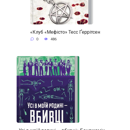
«Клуб «Мефісто» Тесс Ґеррітсен
0
486