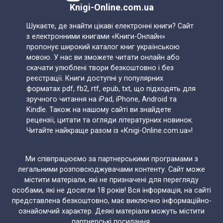
Knigi-Online.com.ua
Шукаєте, де знайти цікаві електронні книги? Сайт
з електронними книгами «Книги-Онлайн»
пропонує широкий каталог книг українською
мовою. У нас ви зможете читати онлайн або
скачати улюблені твори безкоштовно і без
реєстрації. Книги доступні у популярних
форматах pdf, fb2, rtf, epub, txt, що підходять для
зручного читання на iPad, iPhone, Android та
Kindle. Також на нашому сайті ви знайдете
рецензії, цитати та огляди літературних новинок.
Читайте найкраще разом із «Knigi-Online.com.ua»!
Ми співпрацюємо за партнерськими програмами з
легальними розповсюджувачами контенту. Сайт може
містити матеріали, які не призначені для перегляду
особами, які не досягли 18 років! Вся інформація, на сайті
представлена безкоштовно, має виключно інформаційно-
ознайомчий характер. Деякі матеріали можуть містити
партнерські посилання.