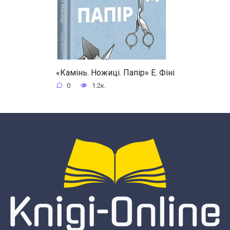
«Камінь. Ножиці. Папір» Е. Фіні
0
1.2к.