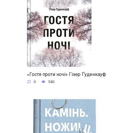
«Гостя проти ночі» Гізер Ґуденкауф
0
540