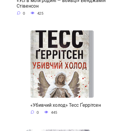
«Усі в моїй родині — вбивці» Бенджамін
Стівенсон
0
425
«Убивчий холод» Тесс Ґеррітсен
0
445