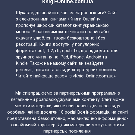
Knigi-Online.com.ua
Шукаєте, де знайти цікаві електронні книги? Сайт
з електронними книгами «Книги-Онлайн»
пропонує широкий каталог книг українською
мовою. У нас ви зможете читати онлайн або
скачати улюблені твори безкоштовно і без
реєстрації. Книги доступні у популярних
форматах pdf, fb2, rtf, epub, txt, що підходять для
зручного читання на iPad, iPhone, Android та
Kindle. Також на нашому сайті ви знайдете
рецензії, цитати та огляди літературних новинок.
Читайте найкраще разом із «Knigi-Online.com.ua»!
Ми співпрацюємо за партнерськими програмами з
легальними розповсюджувачами контенту. Сайт може
містити матеріали, які не призначені для перегляду
особами, які не досягли 18 років! Вся інформація, на сайті
представлена безкоштовно, має виключно інформаційно-
ознайомчий характер. Деякі матеріали можуть містити
партнерські посилання.