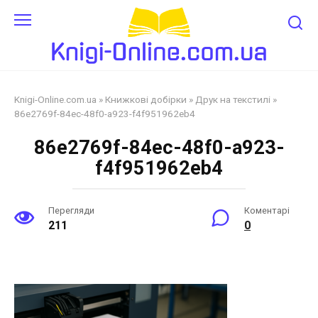
Перейти
до
змісту
Knigi-Online.com.ua
»
Книжкові добірки
»
Друк на текстилі
»
86e2769f-84ec-48f0-a923-f4f951962eb4
86e2769f-84ec-48f0-a923-
f4f951962eb4
Перегляди
Коментарі
211
0