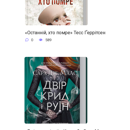
«Останній, хто помре» Тесс Ґеррітсен
0
589