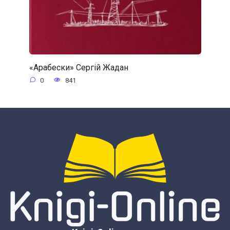
«Арабески» Сергій Жадан
0
841