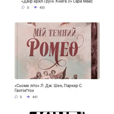
«Двір крил і руїн. Книга 3» Сара Маас
0
433
«Сьоме літо» Л. Дж. Шен, Паркер С.
Гантінґтон
0
441