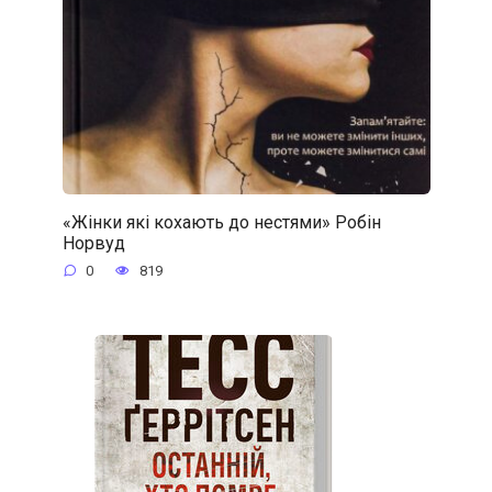
«Жінки які кохають до нестями» Робін
Норвуд
0
819