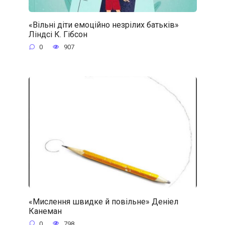
«Вільні діти емоційно незрілих батьків»
Ліндсі К. Гібсон
0
907
«Мислення швидке й повільне» Деніел
Канеман
0
798