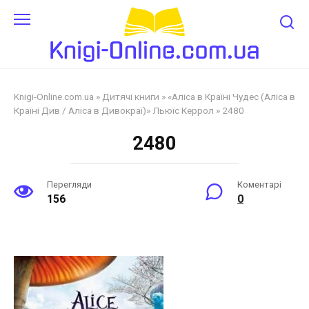
Перейти
до
змісту
Knigi-Online.com.ua
»
Дитячі книги
»
«Аліса в Країні Чудес (Аліса в
Країні Див / Аліса в Дивокраї)» Льюїс Керрол
»
2480
2480
Перегляди
Коментарі
156
0