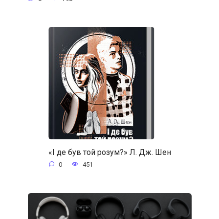
«І де був той розум?» Л. Дж. Шен
0
451