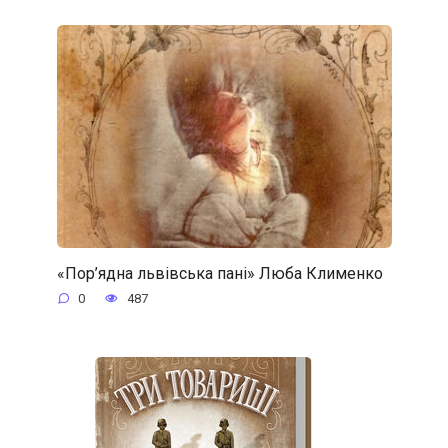
«Пор’ядна львівська пані» Люба Клименко
0
487