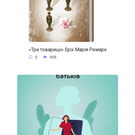
«Три товариші» Еріх Марія Ремарк
0
459