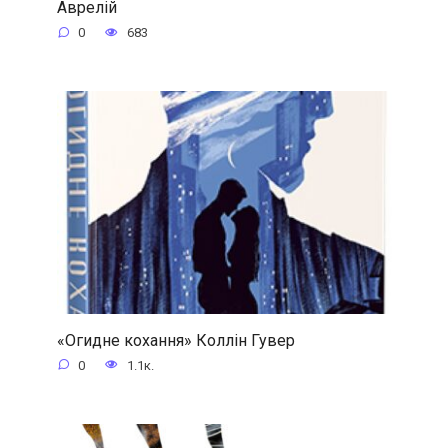
Аврелій
0
683
«Огидне кохання» Коллін Гувер
0
1.1к.