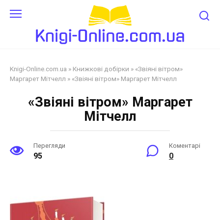
Перейти
до
змісту
Knigi-Online.com.ua
»
Книжкові добірки
»
«Звіяні вітром»
Маргарет Мітчелл
»
«Звіяні вітром» Маргарет Мітчелл
«Звіяні вітром» Маргарет
Мітчелл
Перегляди
Коментарі
95
0