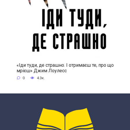
«Іди туди, де страшно. І отримаєш те, про що
мрієш» Джим Лоулесс
0
4.3к.