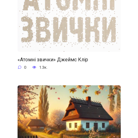
«Атомні звички» Джеймс Клір
0
1.3к.