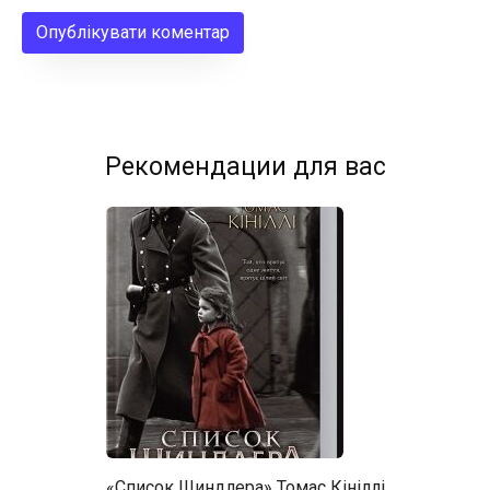
Рекомендации для вас
«Список Шиндлера» Томас Кініллі