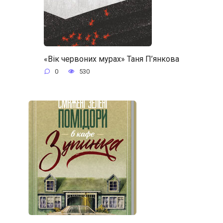
«Вік червоних мурах» Таня П’янкова
0
530