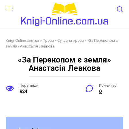
Перейти
до
змісту
Knigi-Online.com.ua
»
Проза
»
Сучасна проза
»
«За Перекопом є
земля» Анастасія Левкова
«За Перекопом є земля»
Анастасія Левкова
Перегляди
Коментарі
924
0