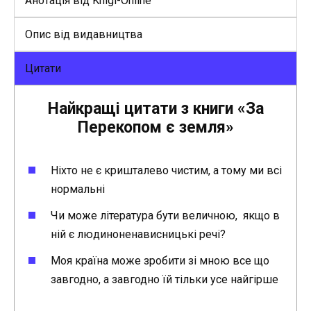
Анотація від Knigi-Online
Опис від видавництва
Цитати
Найкращі цитати з книги
«За
Перекопом є земля»
Ніхто не є кришталево чистим, а тому ми всі
нормальні
Чи може література бути величною, якщо в
ній є людиноненависницькі речі?
Моя країна може зробити зі мною все що
завгодно, а завгодно їй тільки усе найгірше