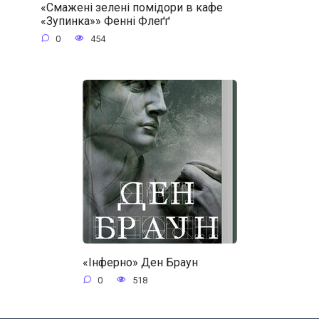
«Смажені зелені помідори в кафе
«Зупинка»» Фенні Флеґґ
0
454
«Інферно» Ден Браун
0
518