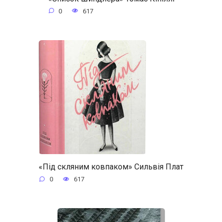
0
617
«Під скляним ковпаком» Сильвія Плат
0
617