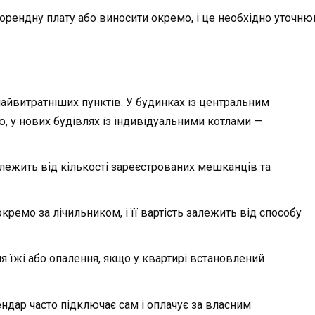
рендну плату або виносити окремо, і це необхідно уточнюв
найвитратніших пунктів. У будинках із центральним
 у нових будівлях із індивідуальними котлами —
лежить від кількості зареєстрованих мешканців та
кремо за лічильником, і її вартість залежить від способу
я їжі або опалення, якщо у квартирі встановлений
рендар часто підключає сам і оплачує за власним