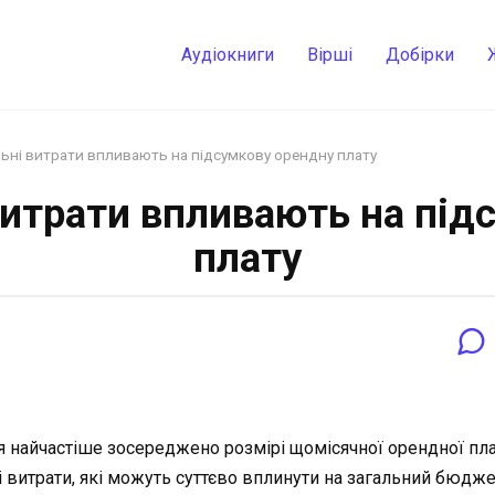
Аудіокниги
Вірші
Добірки
ьні витрати впливають на підсумкову орендну плату
витрати впливають на під
плату
я найчастіше зосереджено розмірі щомісячної орендної пла
витрати, які можуть суттєво вплинути на загальний бюдже