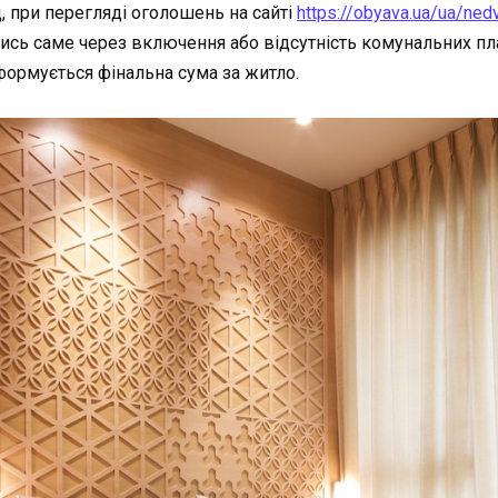
д, при перегляді оголошень на сайті
https://obyava.ua/ua/ned
ись саме через включення або відсутність комунальних п
формується фінальна сума за житло.