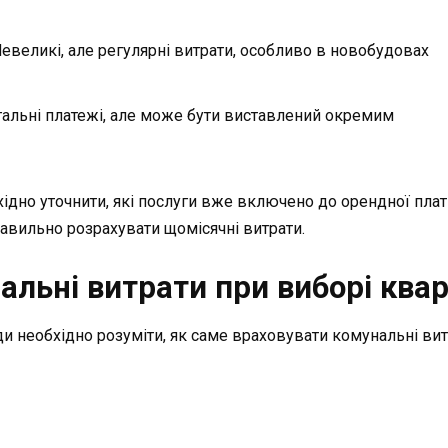
Невеликі, але регулярні витрати, особливо в новобудовах
агальні платежі, але може бути виставлений окремим
дно уточнити, які послуги вже включено до орендної плати,
авильно розрахувати щомісячні витрати.
альні витрати при виборі ква
ди необхідно розуміти, як саме враховувати комунальні вит