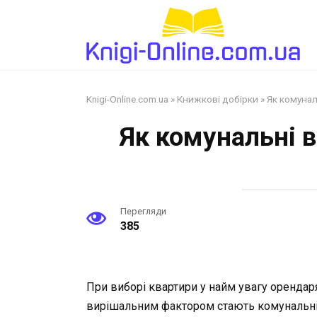
Перейти
до
змісту
Knigi-Online.com.ua
»
Книжкові добірки
»
Як комунал
Як комунальні 
Перегляди
385
При виборі квартири у найм увагу орендар
вирішальним фактором стають комунальні 