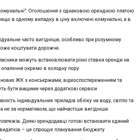
 комунальні”. Оголошення з однаковою орендною платою
 якщо в одному випадку в ціну включені комунальні, а в
відуальне часто вигідніше, особливо при розумному
 може коштувати дорожче.
ласники можуть встановлювати різні ставки оренди на
и опалення окремо в холодну пору.
У нових ЖК з консьєржами, відеоспостереженням та
ть бути вищими через додаткові сервіси.
вність індивідуальних приладів обліку на воду, світло та
а не за нормативом, що найчастіше вигідніше.
латежів. Деякі орендодавці готові встановити єдиний
 видатків – це спрощує планування бюджету.