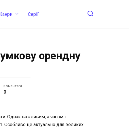
Жанри
Cерії
сумкову орендну
Коментарі
0
ти. Однак важливим, а часом і
т. Особливо це актуально для великих