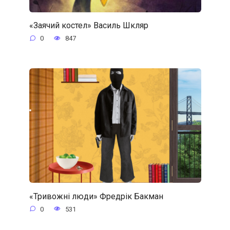
«Заячий костел» Василь Шкляр
0
847
«Тривожні люди» Фредрік Бакман
0
531