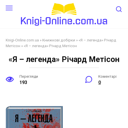
Перейти
до
змісту
Knigi-Online.com.ua
»
Книжкові добірки
»
«Я – легенда» Річард
Метісон
»
«Я – легенда» Річард Метісон
«Я – легенда» Річард Метісон
Перегляди
Коментарі
193
0