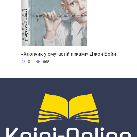
«Хлопчик у смугастій піжамі» Джон Бойн
0
668