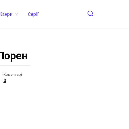
Жанри
Cерії
 Лорен
Коментарі
0