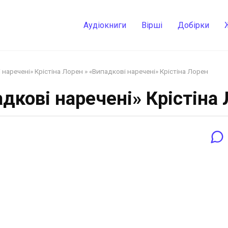
Аудіокниги
Вірші
Добірки
 наречені» Крістіна Лорен
»
«Випадкові наречені» Крістіна Лорен
дкові наречені» Крістіна