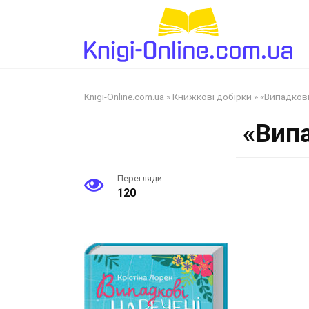
Перейти
до
змісту
Knigi-Online.com.ua
»
Книжкові добірки
»
«Випадкові
«Випа
Перегляди
120