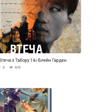
Втеча з Табору 14» Блейн Гарден
0
619