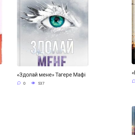
«
«Здолай мене» Тагере Мафі
0
537