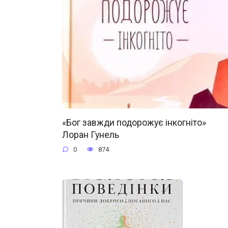
«Бог завжди подорожує інкогніто»
Лоран Гунель
0
874