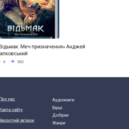
Відьмак. Меч призначення» Анджей
апковський
0
520
Про нас
Аудіокниги
Вірші
Карта сайту
Добірки
Зворотній зв'язок
Жанри