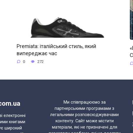
Premiata: італійський стиль, який
«
випереджає час
С
0
272
.com.ua
Ми співпрацюємо за
партнерськими програмами з
легальними розповсюджувачами
ві електронні
контенту. Сайт може містити
ними книгами
матеріали, які не призначені для
ує широкий