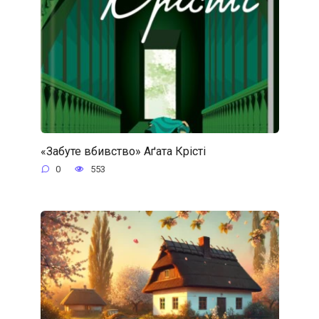
«Забуте вбивство» Аґата Крісті
0
553