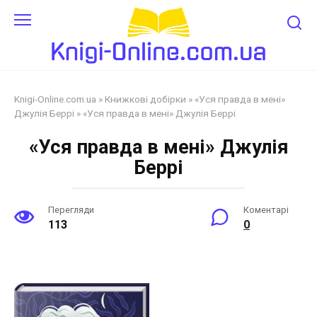
Перейти
до
змісту
Knigi-Online.com.ua
»
Книжкові добірки
»
«Уся правда в мені»
Джулія Беррі
»
«Уся правда в мені» Джулія Беррі
«Уся правда в мені» Джулія
Беррі
Перегляди
Коментарі
113
0