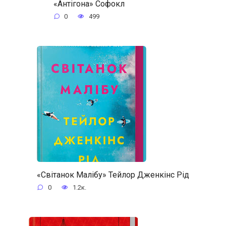
«Антігона» Софокл
0
499
«Світанок Малібу» Тейлор Дженкінс Рід
0
1.2к.