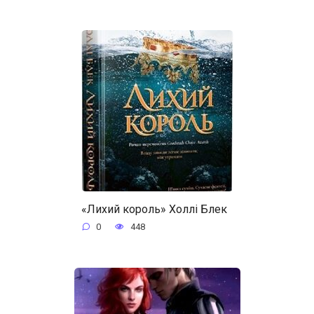
«Лихий король» Холлі Блек
0
448