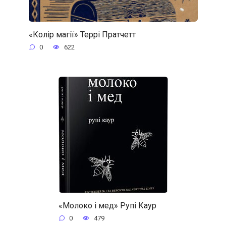
«Колір магії» Террі Пратчетт
0
622
«Молоко і мед» Рупі Каур
0
479