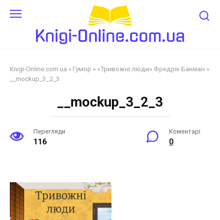
Перейти
до
змісту
Knigi-Online.com.ua
»
Гумор
»
«Тривожні люди» Фредрік Бакман
»
__mockup_3_2_3
__mockup_3_2_3
Перегляди
Коментарі
116
0