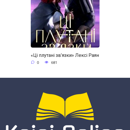
«Ці плутані зв’язки» Лексі Раян
0
681