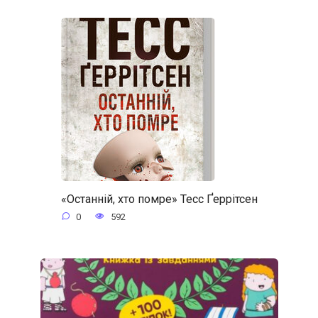
«Останній, хто помре» Тесс Ґеррітсен
0
592