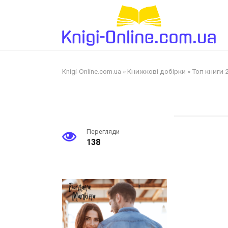
Перейти
до
змісту
Knigi-Online.com.ua
»
Книжкові добірки
»
Топ книги 
Перегляди
138