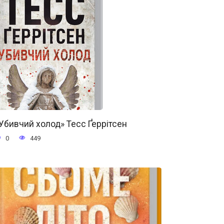
Убивчий холод» Тесс Ґеррітсен
0
449