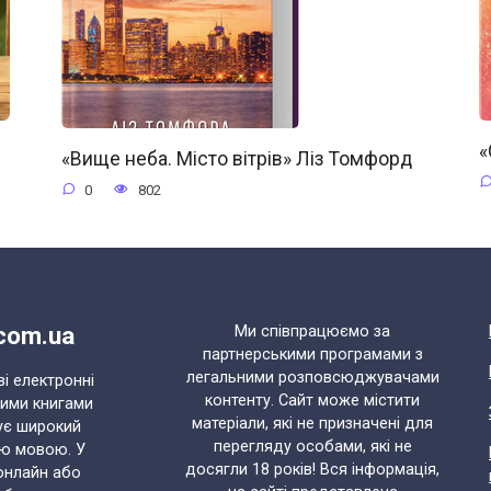
«
«Вище неба. Місто вітрів» Ліз Томфорд
0
802
.com.ua
Ми співпрацюємо за
партнерськими програмами з
легальними розповсюджувачами
ві електронні
контенту. Сайт може містити
ними книгами
матеріали, які не призначені для
ує широкий
перегляду особами, які не
ою мовою. У
досягли 18 років! Вся інформація,
онлайн або