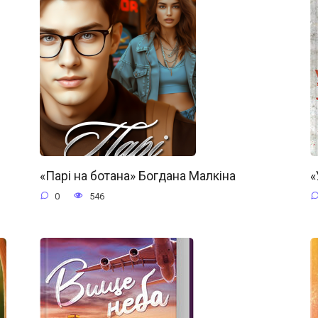
«Парі на ботана» Богдана Малкіна
«
0
546