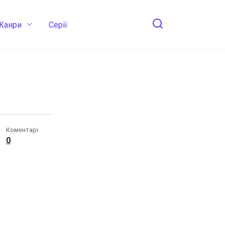
Жанри
Cерії
Коментарі
0