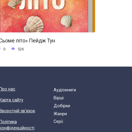
Сьоме літо» Пейдж Тун
0
526
Про нас
Аудіокниги
Вірші
Карта сайту
Добірки
Зворотній зв'язок
Жанри
Cерії
Політика
конфіденційності