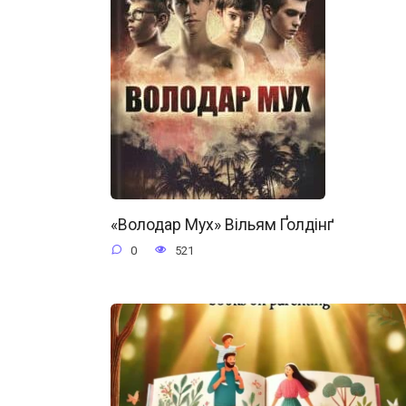
«Володар Мух» Вільям Ґолдінґ
0
521