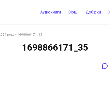
Аудіокниги
Вірші
Добірки
2024 року
»
1698866171_35
1698866171_35