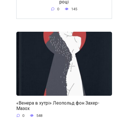
році
0
145
«Венера в хутрі» Леопольд фон Захер-
Мазох
0
548