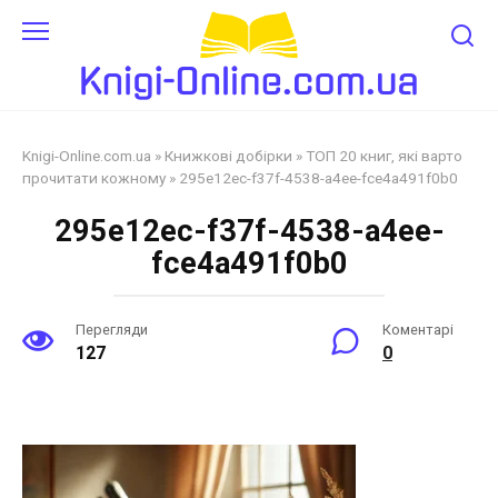
Перейти
до
змісту
Knigi-Online.com.ua
»
Книжкові добірки
»
ТОП 20 книг, які варто
прочитати кожному
»
295e12ec-f37f-4538-a4ee-fce4a491f0b0
295e12ec-f37f-4538-a4ee-
fce4a491f0b0
Перегляди
Коментарі
127
0