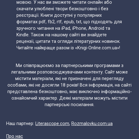
мовою. У нас ви зможете читати онлайн або
скачати улюблені твори безкоштовно і без
реєстрації. Книги доступні у популярних
форматах pdf, fb2, rtf, epub, txt, що підходять для
зручного читання на iPad, iPhone, Android та
Kindle. Також на нашому сайті ви знайдете
рецензії, цитати та огляди літературних новинок.
Читайте найкраще разом із «Knigi-Online.com.ua»!
Ми співпрацюємо за партнерськими програмами з
легальними розповсюджувачами контенту. Сайт може
містити матеріали, які не призначені для перегляду
особами, які не досягли 18 років! Вся інформація, на сайті
представлена безкоштовно, має виключно інформаційно-
ознайомчий характер. Деякі матеріали можуть містити
партнерські посилання.
Наш партнер:
Literascope.com
,
Rozmalovku.com.ua
Про нас