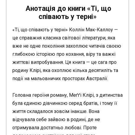
Анотація до книги «Ті, що
співають у терні»
«Ті, що співають у терні» Коллін Мак-Каллоу —
це справжня класика світової літератури, яка
вже не одне покоління захоплює читачів своєю
глибокою історією про кохання, віру та важкі
життєві випробування. Ця книга — це сага про
родину Клірі, яка охоплює кілька десятиліть та
події на мальовничих просторах Австралії.
Головна героїня роману, Меґґі Клірі, з дитинства
була єдиною дівчинкою серед братів, і тому її
життя складалося зовсім інакше. Вона
відчувала себе зайвою в родині, де не
отримувала достатньо любові. Проте