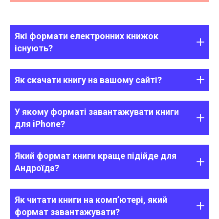
Які формати електронних книжок
існують?
Як скачати книгу на вашому сайті?
У якому форматі завантажувати книги
для iPhone?
Який формат книги краще підійде для
Андроїда?
Як читати книги на комп’ютері, який
формат завантажувати?