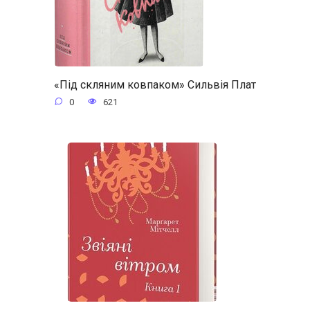
«Під скляним ковпаком» Сильвія Плат
0
621