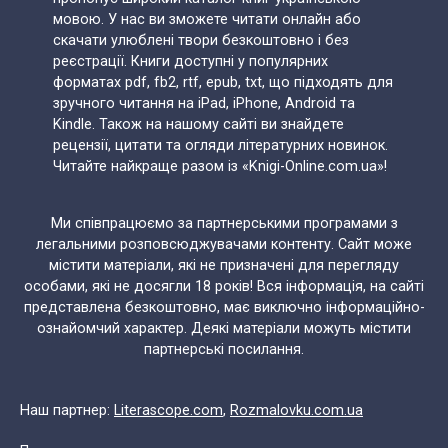
мовою. У нас ви зможете читати онлайн або
скачати улюблені твори безкоштовно і без
реєстрації. Книги доступні у популярних
форматах pdf, fb2, rtf, epub, txt, що підходять для
зручного читання на iPad, iPhone, Android та
Kindle. Також на нашому сайті ви знайдете
рецензії, цитати та огляди літературних новинок.
Читайте найкраще разом із «Knigi-Online.com.ua»!
Ми співпрацюємо за партнерськими програмами з
легальними розповсюджувачами контенту. Сайт може
містити матеріали, які не призначені для перегляду
особами, які не досягли 18 років! Вся інформація, на сайті
представлена безкоштовно, має виключно інформаційно-
ознайомчий характер. Деякі матеріали можуть містити
партнерські посилання.
Наш партнер:
Literascope.com
,
Rozmalovku.com.ua