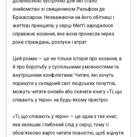
доленосною зустріччю для неї стало
знайомство зі священиком Ральфом де
Брікассаром. Незважаючи на його обітниці і
життєві принципи, у серці Меґґі зародилося
справжнє кохання, яке вона пронесла через
роки страждань, розлуки і втрат.
Цей роман — це не тільки історія про кохання, а
й про боротьбу з суспільними умовностями та
внутрішніми конфліктами. Читачі, які хочуть
поринути у складний світ людських почуттів,
можуть читати онлайн або скачати книгу «Ті, що
співають у терні» на будь-якому пристрої.
«Ті, що співають у терні» — це одна з тих книг,
яка залишає глибокий слід у серці, тому її
обов’язково варто читати повністю, щоб відчути