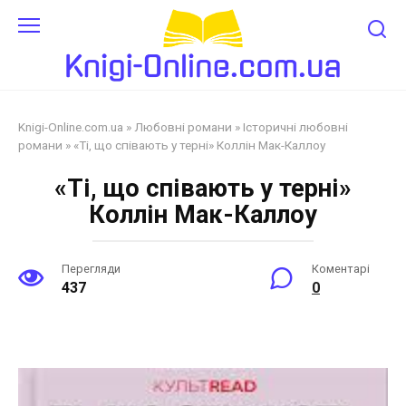
Перейти
до
змісту
Knigi-Online.com.ua
»
Любовні романи
»
Історичні любовні
романи
»
«Ті, що співають у терні» Коллін Мак-Каллоу
«Ті, що співають у терні»
Коллін Мак-Каллоу
Перегляди
Коментарі
437
0