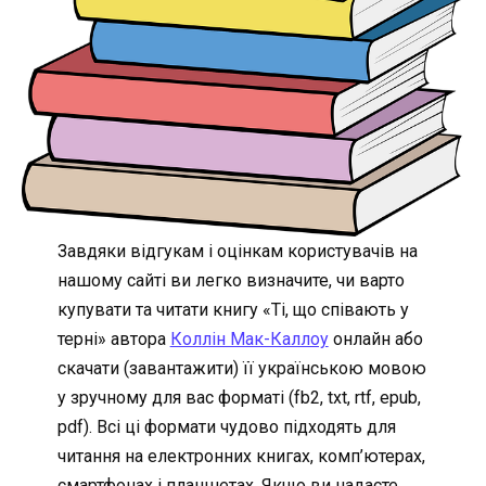
Завдяки відгукам і оцінкам користувачів на
нашому сайті ви легко визначите, чи варто
купувати та читати книгу «Ті, що співають у
терні» автора
Коллін Мак-Каллоу
онлайн або
скачати (завантажити) її українською мовою
у зручному для вас форматі (fb2, txt, rtf, epub,
pdf). Всі ці формати чудово підходять для
читання на електронних книгах, комп’ютерах,
смартфонах і планшетах. Якщо ви надаєте