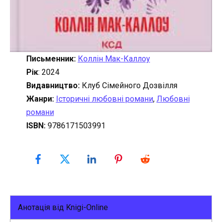
Письменник:
Коллін Мак-Каллоу
Рік
: 2024
Видавництво:
Клуб Сімейного Дозвілля
Жанри:
Історичні любовні романи
,
Любовні
романи
ISBN:
9786171503991
Анотація від Knigi-Online