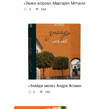
«Звіяні вітром» Маргарет Мітчелл
0
594
«Знайди мене» Андре Асіман
0
543