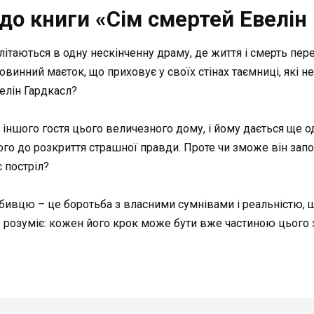
до книги «Сім смертей Евелін
еплітаються в одну нескінченну драму, де життя і смерть пере
аровинний маєток, що приховує у своїх стінах таємниці, які н
елін Гардкасл?
іншого гостя цього величезного дому, і йому дається ще од
ого до розкриття страшної правди. Проте чи зможе він запоб
 постріл?
вбивцю – це боротьба з власними сумнівами і реальністю, що
е розуміє: кожен його крок може бути вже частиною цього 