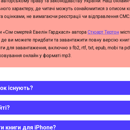
 авторському праву та законодавству України. Наш онлайн
ного характеру, де читачі можуть ознайомитися з описом кн
та оцінками, не вимагаючи реєстрації чи відправлення СМС
и «Сім смертей Евелін Гардкасл» автора
Стюарт Тертон
міст
 де ви можете придбати та завантажити повну версію кни
ти для завантаження, включно з fb2, rtf, txt, epub, mobi та p
ховування онлайн у форматі mp3.
ок існують?
йті?
и книги для iPhone?