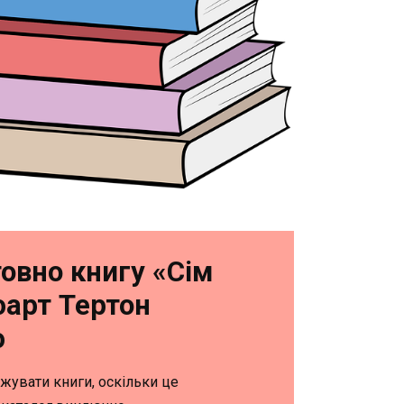
овно книгу «Сім
юарт Тертон
ю
жувати книги, оскільки це