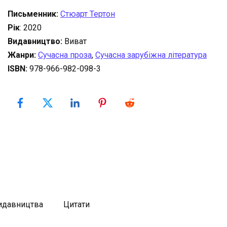
Письменник:
Стюарт Тертон
Рік
: 2020
Видавництво:
Виват
Жанри:
Сучасна проза
,
Сучасна зарубіжна література
ISBN:
978-966-982-098-3
видавництва
Цитати