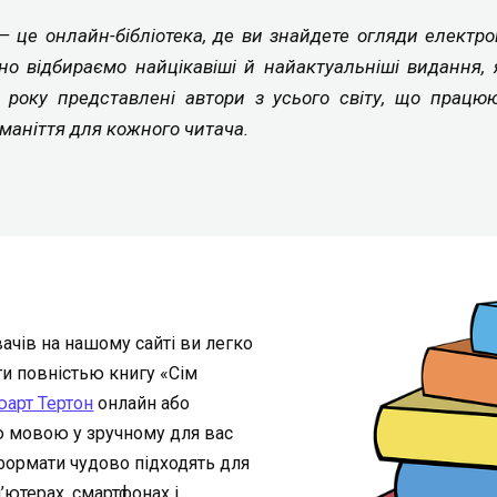
a — це онлайн-бібліотека, де ви знайдете огляди електр
но відбираємо найцікавіші й найактуальніші видання, 
4 року представлені автори з усього світу, що працюю
маніття для кожного читача.
ачів на нашому сайті ви легко
ати повністью книгу «Сім
юарт Тертон
онлайн або
ою мовою у зручному для вас
 ці формати чудово підходять для
’ютерах, смартфонах і