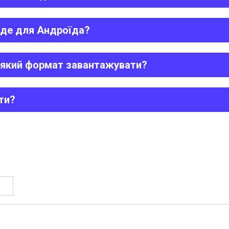
йде для Андроїда?
, який формат завантажувати?
ти?