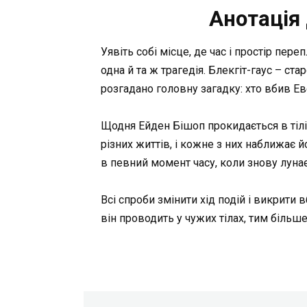
Анотація 
Уявіть собі місце, де час і простір пер
одна й та ж трагедія. Блекгіт-гаус – ст
розгадано головну загадку: хто вбив Ев
Щодня Ейден Бішоп прокидається в тілі 
різних життів, і кожне з них наближає й
в певний момент часу, коли знову лунає
Всі спроби змінити хід подій і викрити 
він проводить у чужих тілах, тим більш