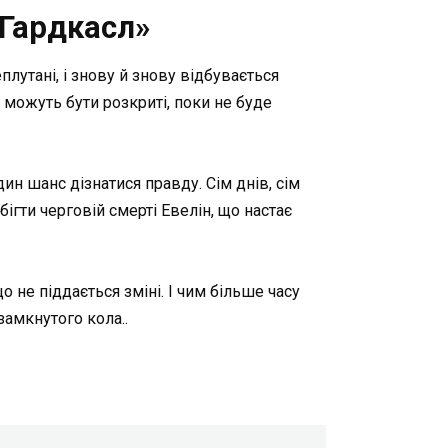
 Гардкасл»
плутані, і знову й знову відбувається
е можуть бути розкриті, поки не буде
ин шанс дізнатися правду. Сім днів, сім
ігти черговій смерті Евелін, що настає
 не піддається зміні. І чим більше часу
замкнутого кола..