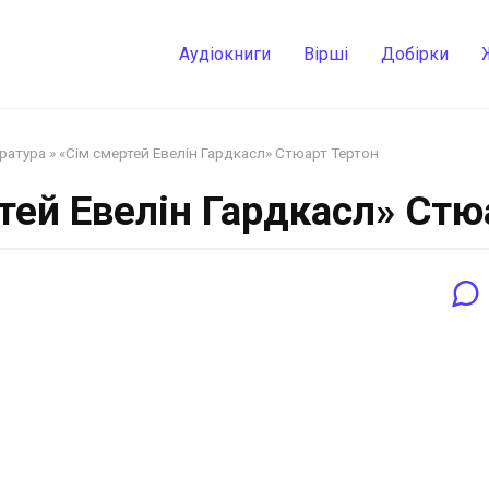
Аудіокниги
Вірші
Добірки
ература
»
«Сім смертей Евелін Гардкасл» Стюарт Тертон
тей Евелін Гардкасл» Стю