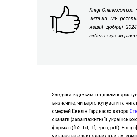
Knigi-Online.com.u
читачів. Ми ретель
нашій добірці 202
забезпечуючи різно
Завдяки відгукам і оцінкам користув
визначите, чи варто купувати та чит
смертей Евелін Гардкасл» автора
Ст
скачати (завантажити) її українськ
форматі (fb2, txt, rtf, epub, pdf). Всі
читання на електронних книгах, комп