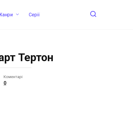
Жанри
Cерії
арт Тертон
Коментарі
0