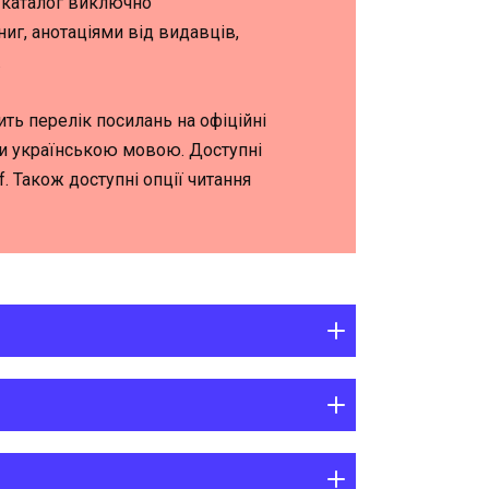
-каталог виключно
иг, анотаціями від видавців,
.
ить перелік посилань на офіційні
ги українською мовою. Доступні
df. Також доступні опції читання