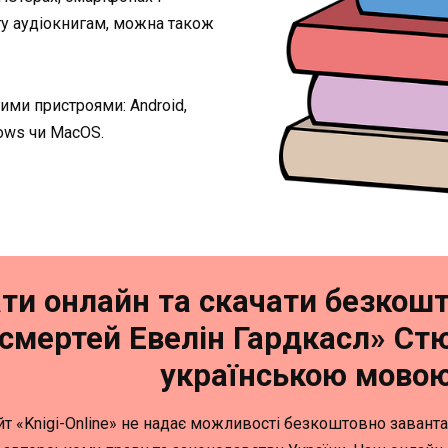
гу аудіокнигам, можна також
ними пристроями: Android,
dows чи MacOS.
ти онлайн та скачати безкошт
смертей Евелін Гардкасл» Ст
українською мово
йт «Knigi-Online» не надає можливості безкоштовно заванта