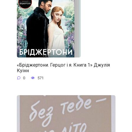
«Бріджертони. Герцог і я. Книга 1» Джулія
Куінн
0
571