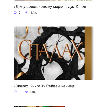
«Дім у волошковому морі» Т. Дж. Клюн
0
1.1к.
«Спалах. Книга 3» Рейвен Кеннеді
0
684