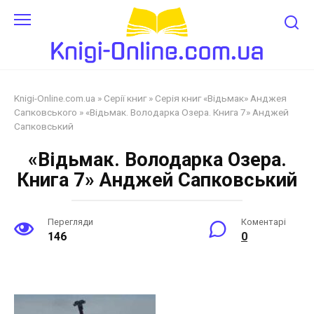
Перейти
до
змісту
Knigi-Online.com.ua
»
Cерії книг
»
Серія книг «Відьмак» Анджея
Сапковського
»
«Відьмак. Володарка Озера. Книга 7» Анджей
Сапковський
«Відьмак. Володарка Озера.
Книга 7» Анджей Сапковський
Перегляди
Коментарі
146
0