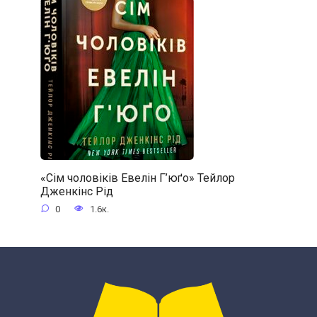
«Сім чоловіків Евелін Г’юґо» Тейлор
Дженкінс Рід
0
1.6к.