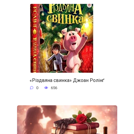
«Різдвяна свинка» Джоан Ролінґ
0
656