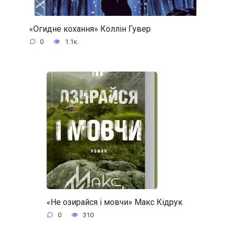
«Огидне кохання» Коллін Гувер
0
1.1к.
«Не озирайся і мовчи» Макс Кідрук
0
310