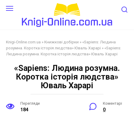
Перейти
до
змісту
Knigi-Online.com.ua
»
Книжкові добірки
»
«Sapiens: Людина
розумна. Коротка історія людства» Юваль Харарі
»
«Sapiens:
Людина розумна. Коротка історія людства» Юваль Харарі
«Sapiens: Людина розумна.
Коротка історія людства»
Юваль Харарі
Перегляди
Коментарі
184
0