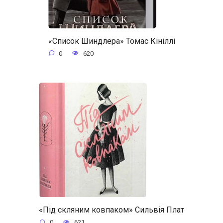
«Список Шиндлера» Томас Кініллі
0
620
«Під скляним ковпаком» Сильвія Плат
0
621