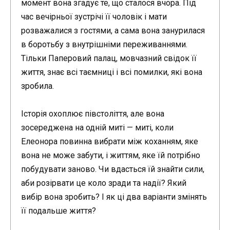
момент вона згадує те, що сталося вчора. Під
час вечірньої зустрічі її чоловік і мати
розважалися з гостями, а сама вона занурилася
в боротьбу з внутрішніми переживаннями.
Тільки Паперовий палац, мовчазний свідок її
життя, знає всі таємниці і всі помилки, які вона
зробила.
Історія охоплює півстоліття, але вона
зосереджена на одній миті — миті, коли
Елеонора повинна вибрати між коханням, яке
вона не може забути, і життям, яке їй потрібно
побудувати заново. Чи вдасться їй знайти сили,
аби розірвати це коло зради та надії? Який
вибір вона зробить? І як ці два варіанти змінять
її подальше життя?