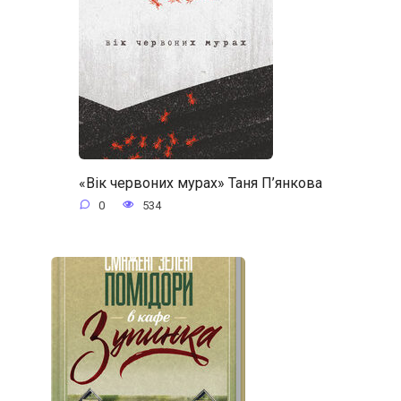
«Вік червоних мурах» Таня П’янкова
0
534