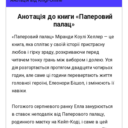
Анотація від Knigi-Online
Анотація до книги «Паперовий
палац»
«Паперовий палац» Міранди Коулі Хеллер — це
книга, яка сплітає у своїй історії пристрасну
любов і гірку зраду, розкриваючи перед
читачем тонку грань між вибором і долею. Уся
дія розгортається протягом двадцяти чотирьох
годин, але саме ці години перевертають життя
головної героїні, Елеонори Бішоп, і змінюють її
навіки.
Погожого серпневого ранку Елла занурюється
в ставок неподалік від Паперового палацу,
родинного маєтку на Кейп-Коді, і саме в цей