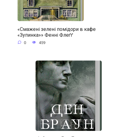
«Смажені зелені помідори в кафе
«Зупинка»» Фенні Флеґґ
0
459