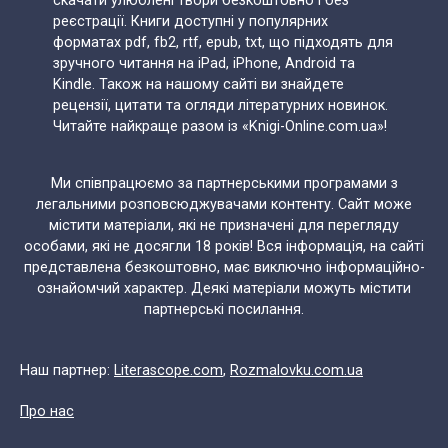
скачати улюблені твори безкоштовно і без
реєстрації. Книги доступні у популярних
форматах pdf, fb2, rtf, epub, txt, що підходять для
зручного читання на iPad, iPhone, Android та
Kindle. Також на нашому сайті ви знайдете
рецензії, цитати та огляди літературних новинок.
Читайте найкраще разом із «Knigi-Online.com.ua»!
Ми співпрацюємо за партнерськими програмами з
легальними розповсюджувачами контенту. Сайт може
містити матеріали, які не призначені для перегляду
особами, які не досягли 18 років! Вся інформація, на сайті
представлена безкоштовно, має виключно інформаційно-
ознайомчий характер. Деякі матеріали можуть містити
партнерські посилання.
Наш партнер:
Literascope.com
,
Rozmalovku.com.ua
Про нас