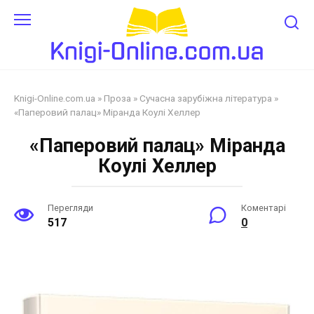
Перейти
до
змісту
Knigi-Online.com.ua
»
Проза
»
Сучасна зарубіжна література
»
«Паперовий палац» Міранда Коулі Хеллер
«Паперовий палац» Міранда
Коулі Хеллер
Перегляди
Коментарі
517
0