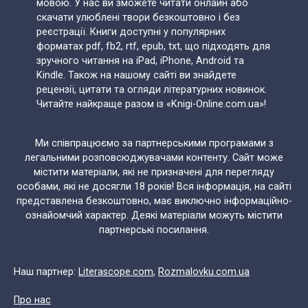
мовою. У нас ви зможете читати онлайн або
скачати улюблені твори безкоштовно і без
реєстрації. Книги доступні у популярних
форматах pdf, fb2, rtf, epub, txt, що підходять для
зручного читання на iPad, iPhone, Android та
Kindle. Також на нашому сайті ви знайдете
рецензії, цитати та огляди літературних новинок.
Читайте найкраще разом із «Knigi-Online.com.ua»!
Ми співпрацюємо за партнерськими програмами з
легальними розповсюджувачами контенту. Сайт може
містити матеріали, які не призначені для перегляду
особами, які не досягли 18 років! Вся інформація, на сайті
представлена безкоштовно, має виключно інформаційно-
ознайомчий характер. Деякі матеріали можуть містити
партнерські посилання.
Наш партнер:
Literascope.com
,
Rozmalovku.com.ua
Про нас