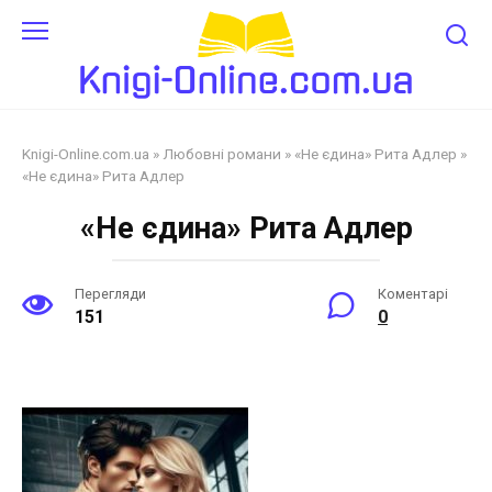
Перейти
до
змісту
Knigi-Online.com.ua
»
Любовні романи
»
«Не єдина» Рита Адлер
»
«Не єдина» Рита Адлер
«Не єдина» Рита Адлер
Перегляди
Коментарі
151
0