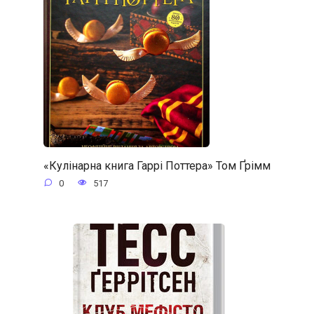
«Кулінарна книга Гаррі Поттера» Том Ґрімм
0
517