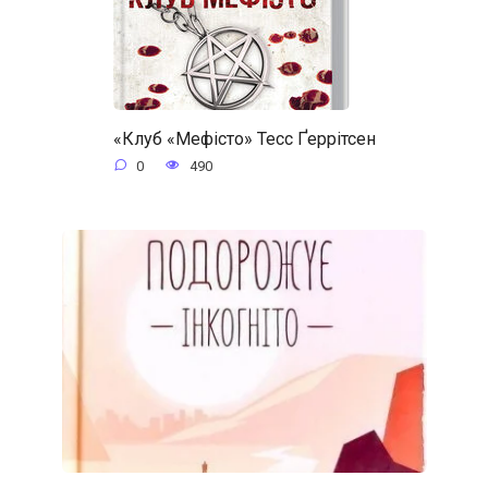
«Клуб «Мефісто» Тесс Ґеррітсен
0
490