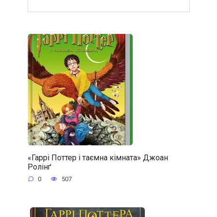
«Гаррі Поттер і таємна кімната» Джоан
Ролінґ
0
507