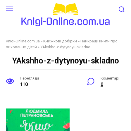
Перейти
до
змісту
Knigi-Online.com.ua
»
Книжкові добірки
»
Найкращі книги про
виховання дітей
»
YAkshho-z-dytynoyu-skladno
YAkshho-z-dytynoyu-skladno
Перегляди
Коментарі
110
0