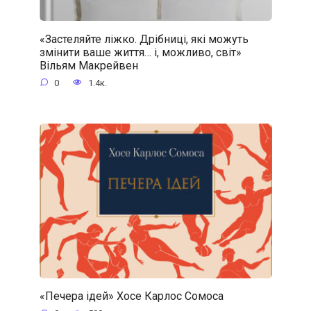
«Застеляйте ліжко. Дрібниці, які можуть
змінити ваше життя… і, можливо, світ»
Вільям Макрейвен
0
1.4к.
«Печера ідей» Хосе Карлос Сомоса