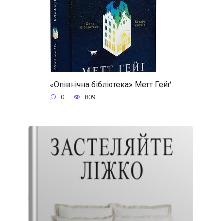
«Опівнічна бібліотека» Метт Гейґ
0
809