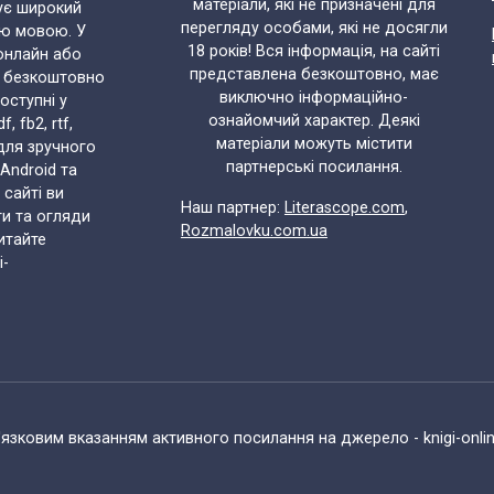
матеріали, які не призначені для
ує широкий
перегляду особами, які не досягли
ою мовою. У
18 років! Вся інформація, на сайті
онлайн або
представлена безкоштовно, має
и безкоштовно
виключно інформаційно-
доступні у
ознайомчий характер. Деякі
 fb2, rtf,
матеріали можуть містити
 для зручного
партнерські посилання.
 Android та
 сайті ви
Наш партнер:
Literascope.com
,
ти та огляди
Rozmalovku.com.ua
итайте
i-
язковим вказанням активного посилання на джерело - knigi-onli