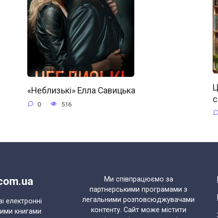
Ц
«Неблизькі» Елла Савицька
с
0
516
.com.ua
Ми співпрацюємо за
партнерськими програмами з
легальними розповсюджувачами
ві електронні
контенту. Сайт може містити
ними книгами