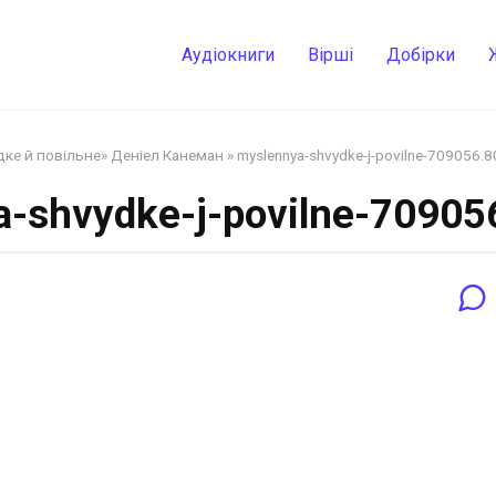
Аудіокниги
Вірші
Добірки
ке й повільне» Деніел Канеман
»
myslennya-shvydke-j-povilne-709056.
-shvydke-j-povilne-7090