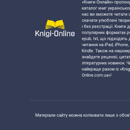
«Книги-Онлайн» пропон
каталог книг українськ
нас ви зможете читати 
скачати улюблені твор
і без реєстрації. Книги 
популярних форматах pdf,
epub, txt, що підходять
читання на iPad, iPhone,
Kindle. Також на нашому
знайдете рецензії, цита
літературних новинок. Ч
найкраще разом із «Knig
Online.com.ua»!
Матеріали сайту можна копіювати лише з обов'