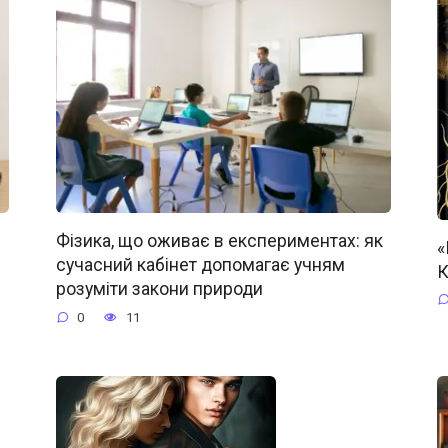
Фізика, що оживає в експериментах: як
«
сучасний кабінет допомагає учням
К
розуміти закони природи
0
11