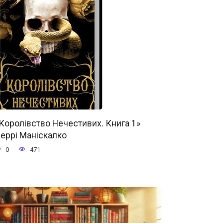
Королівство Нечестивих. Книга 1»
еррі Маніскалко
0
471