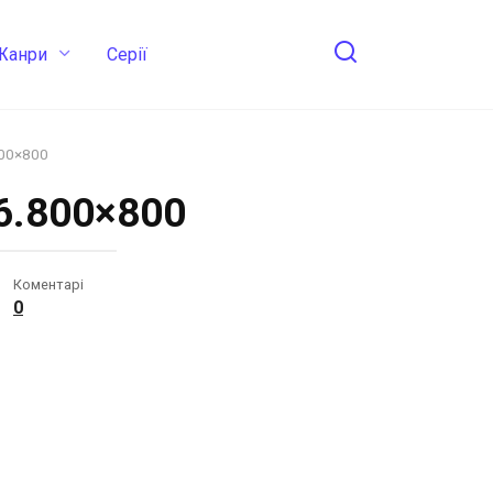
Жанри
Cерії
800×800
56.800×800
Коментарі
0