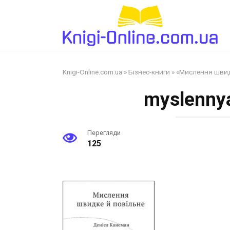
Перейти
до
змісту
Knigi-Online.com.ua
»
Бізнес-книги
»
«Мислення швид
myslennya
Перегляди
125