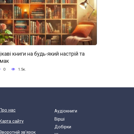
ікаві книги на будь-який настрій та
мак
0
1.5к.
Про нас
Аудіокниги
Вірші
Карта сайту
Добірки
Зворотній зв'язок