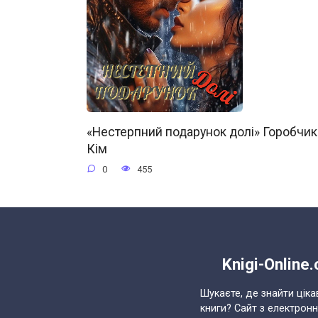
«Нестерпний подарунок долі» Горобчик
Кім
0
455
Knigi-Online
Шукаєте, де знайти ціка
книги? Сайт з електрон