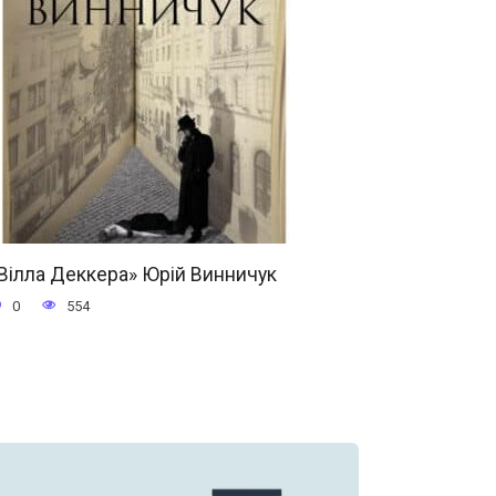
Вілла Деккера» Юрій Винничук
0
554