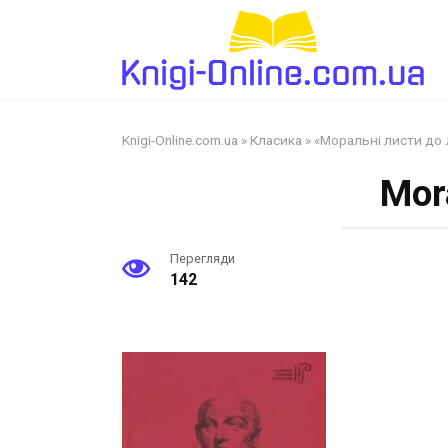
Перейти
до
змісту
Knigi-Online.com.ua
»
Класика
»
«Моральні листи до 
Mor
Перегляди
142