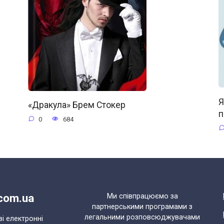
Я
«Дракула» Брем Стокер
п
0
684
.com.ua
Ми співпрацюємо за
партнерськими програмами з
легальними розповсюджувачами
ві електронні