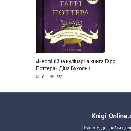
«Неофіційна кулінарна книга Гаррі
Поттера» Діна Бухольц
0
553
Knigi-Online
Шукаєте, де знайти ціка