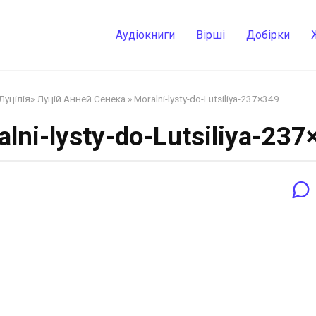
Аудіокниги
Вірші
Добірки
Луцілія» Луцій Анней Сенека
»
Moralni-lysty-do-Lutsiliya-237×349
alni-lysty-do-Lutsiliya-237