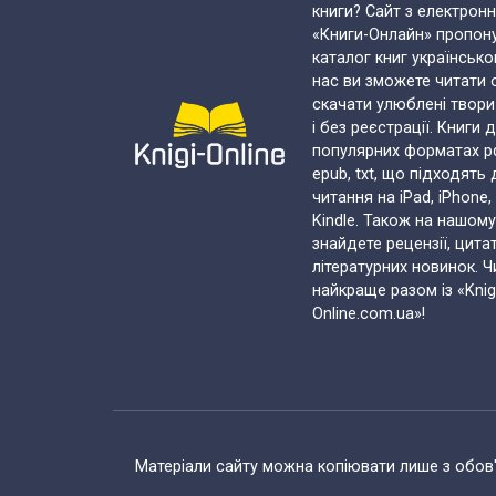
книги? Сайт з електрон
«Книги-Онлайн» пропон
каталог книг українськ
нас ви зможете читати 
скачати улюблені твор
і без реєстрації. Книги 
популярних форматах pdf,
epub, txt, що підходять
читання на iPad, iPhone,
Kindle. Також на нашому
знайдете рецензії, цита
літературних новинок. Ч
найкраще разом із «Knig
Online.com.ua»!
Матеріали сайту можна копіювати лише з обов'