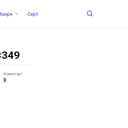
Жанри
Cерії
×349
Коментарі
0