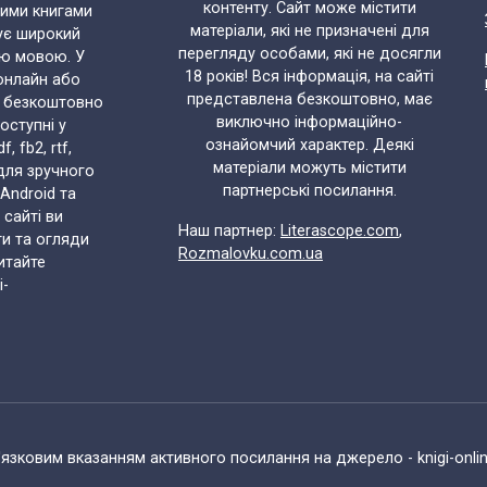
контенту. Сайт може містити
ними книгами
матеріали, які не призначені для
ує широкий
перегляду особами, які не досягли
ою мовою. У
18 років! Вся інформація, на сайті
онлайн або
представлена безкоштовно, має
и безкоштовно
виключно інформаційно-
доступні у
ознайомчий характер. Деякі
 fb2, rtf,
матеріали можуть містити
 для зручного
партнерські посилання.
 Android та
 сайті ви
Наш партнер:
Literascope.com
,
ти та огляди
Rozmalovku.com.ua
итайте
i-
язковим вказанням активного посилання на джерело - knigi-onli