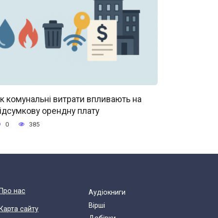
к комунальні витрати впливають на
ідсумкову орендну плату
0
385
Про нас
Аудіокниги
Вірші
Карта сайту