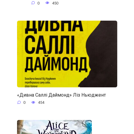
0
450
«Дивна Саллі Даймонд» Ліз Ньюджент
0
454