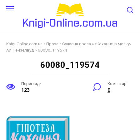
Перейти
до
змісту
Knigi-Online.com.ua
»
Проза
»
Сучасна проза
»
«Кохання в мозку»
Алі Гейзелвуд
»
60080_119574
60080_119574
Перегляди
Коментарі
123
0