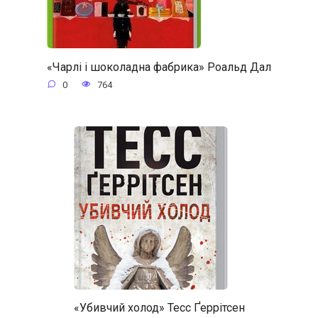
«Чарлі і шоколадна фабрика» Роальд Дал
0
764
«Убивчий холод» Тесс Ґеррітсен