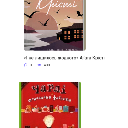
«І не лишилось жодного» Аґата Крісті
0
408