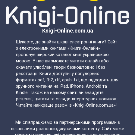
Knigi-Online.com.ua
Шукаєте, де знайти цікаві електронні книги? Сайт
з електронними книгами «Книги-Онлайн»
пропонує широкий каталог книг українською
мовою. У нас ви зможете читати онлайн або
скачати улюблені твори безкоштовно і без
реєстрації. Книги доступні у популярних
форматах pdf, fb2, rtf, epub, txt, що підходять для
зручного читання на iPad, iPhone, Android та
Kindle. Також на нашому сайті ви знайдете
рецензії, цитати та огляди літературних новинок.
Читайте найкраще разом із «Knigi-Online.com.ua»!
Ми співпрацюємо за партнерськими програмами з
легальними розповсюджувачами контенту. Сайт може