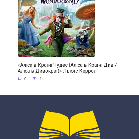
«Аліса в Країні Чудес (Аліса в Країні Див /
Аліса в Дивокраї)» Льюїс Керрол
0
1к.