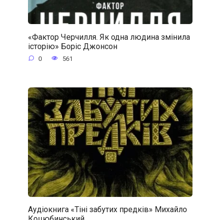
«Фактор Черчилля. Як одна людина змінила
історію» Боріс Джонсон
0
561
Аудіокнига «Тіні забутих предків» Михайло
Коцюбинський