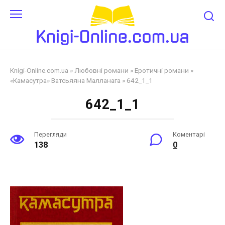
Перейти
до
змісту
Knigi-Online.com.ua
»
Любовні романи
»
Еротичні романи
»
«Камасутра» Ватсьяяна Малланага
»
642_1_1
642_1_1
Перегляди
Коментарі
138
0