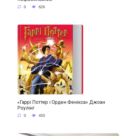
0
626
«Гаррі Поттер і Орден Фенікса» Джоан
Роулінг
0
455