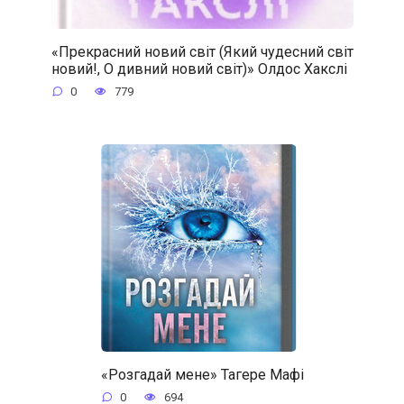
«Прекрасний новий світ (Який чудесний світ
новий!, О дивний новий світ)» Олдос Хакслі
0
779
«Розгадай мене» Тагере Мафі
0
694