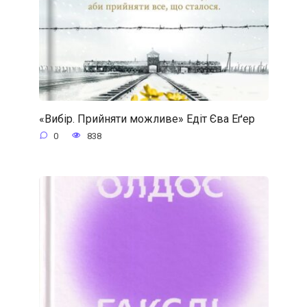
«Вибір. Прийняти можливе» Едіт Єва Еґер
0
838