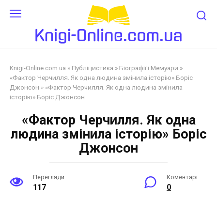
Перейти
до
змісту
Knigi-Online.com.ua
»
Публіцистика
»
Біографії і Мемуари
»
«Фактор Черчилля. Як одна людина змінила історію» Боріс
Джонсон
»
«Фактор Черчилля. Як одна людина змінила
історію» Боріс Джонсон
«Фактор Черчилля. Як одна
людина змінила історію» Боріс
Джонсон
Перегляди
Коментарі
117
0