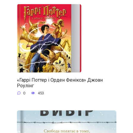
«Гаррі Поттер і Орден Фенікса» Джоан
Роулінг
0
453