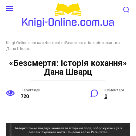
Перейти
до
змісту
Knigi-Online.com.ua
»
Фентезі
»
«Безсмертя: історія кохання»
Дана Шварц
«Безсмертя: історія кохання»
Дана Шварц
Перегляди
Коментарі
720
0