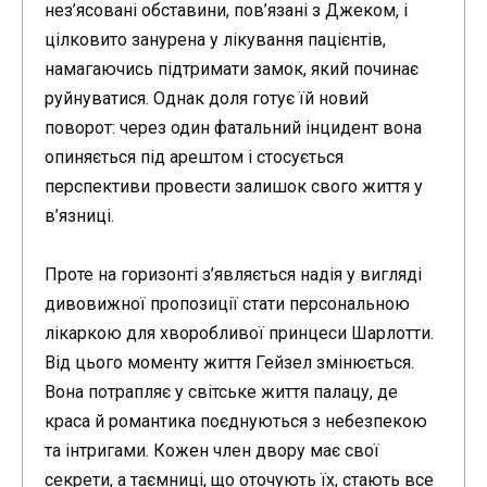
нез’ясовані обставини, пов’язані з Джеком, і
цілковито занурена у лікування пацієнтів,
намагаючись підтримати замок, який починає
руйнуватися. Однак доля готує їй новий
поворот: через один фатальний інцидент вона
опиняється під арештом і стосується
перспективи провести залишок свого життя у
в’язниці.
Проте на горизонті з’являється надія у вигляді
дивовижної пропозиції стати персональною
лікаркою для хворобливої принцеси Шарлотти.
Від цього моменту життя Гейзел змінюється.
Вона потрапляє у світське життя палацу, де
краса й романтика поєднуються з небезпекою
та інтригами. Кожен член двору має свої
секрети, а таємниці, що оточують їх, стають все