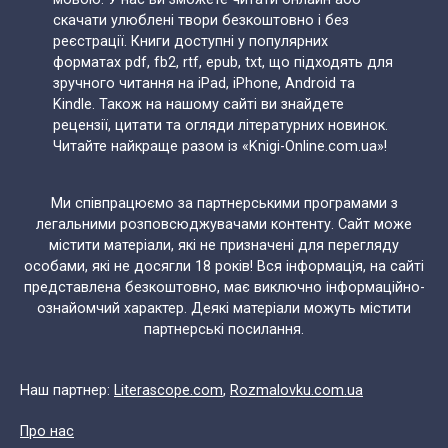
скачати улюблені твори безкоштовно і без
реєстрації. Книги доступні у популярних
форматах pdf, fb2, rtf, epub, txt, що підходять для
зручного читання на iPad, iPhone, Android та
Kindle. Також на нашому сайті ви знайдете
рецензії, цитати та огляди літературних новинок.
Читайте найкраще разом із «Knigi-Online.com.ua»!
Ми співпрацюємо за партнерськими програмами з
легальними розповсюджувачами контенту. Сайт може
містити матеріали, які не призначені для перегляду
особами, які не досягли 18 років! Вся інформація, на сайті
представлена безкоштовно, має виключно інформаційно-
ознайомчий характер. Деякі матеріали можуть містити
партнерські посилання.
Наш партнер:
Literascope.com
,
Rozmalovku.com.ua
Про нас