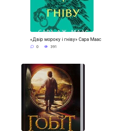
«Двір мороку і гніву» Сара Маас
0
391