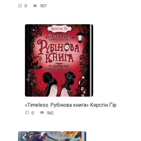
0
507
«Timeless. Рубінова книга» Керстін Ґір
0
562