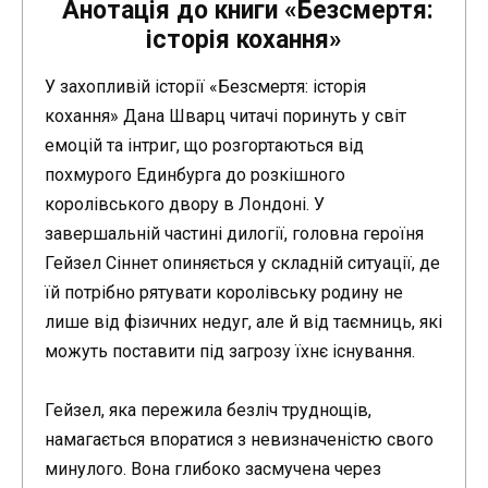
Анотація до книги «Безсмертя:
історія кохання»
У захопливій історії «Безсмертя: історія
кохання» Дана Шварц читачі поринуть у світ
емоцій та інтриг, що розгортаються від
похмурого Единбурга до розкішного
королівського двору в Лондоні. У
завершальній частині дилогії, головна героїня
Гейзел Сіннет опиняється у складній ситуації, де
їй потрібно рятувати королівську родину не
лише від фізичних недуг, але й від таємниць, які
можуть поставити під загрозу їхнє існування.
Гейзел, яка пережила безліч труднощів,
намагається впоратися з невизначеністю свого
минулого. Вона глибоко засмучена через