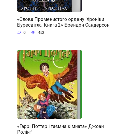
«Слова Променистого ордену. Хроніки
Буресвітла. Книга 2» Брендон Сандерсон
0
452
«Гаррі Поттер і таємна кімната» Джоан
Ролінґ