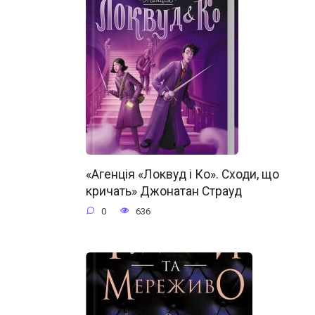
«Агенція «Локвуд і Ко». Сходи, що
кричать» Джонатан Страуд
0
636