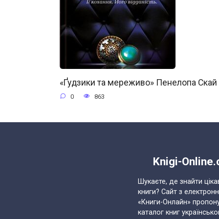
«Ґудзики та мереживо» Пенелопа Скай
0
863
Knigi-Online
Шукаєте, де знайти ціка
книги? Сайт з електрон
«Книги-Онлайн» пропон
каталог книг українськ