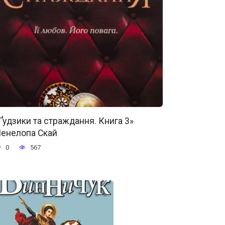
Ґудзики та страждання. Книга 3»
енелопа Скай
0
567