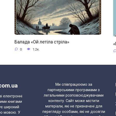
Балада «Ой летіла стріла»
«
0
1.2к.
.com.ua
Ми співпрацюємо за
партнерськими програмами з
легальними розповсюджувачами
ві електронні
контенту. Сайт може містити
ними книгами
матеріали, які не призначені для
ує широкий
перегляду особами, які не досягли
ою мовою. У