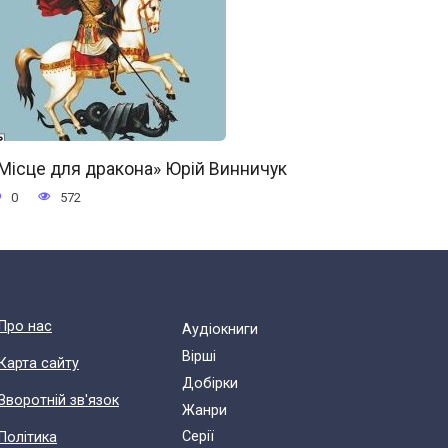
Місце для дракона» Юрій Винничук
0
572
Про нас
Аудіокниги
Вірші
Карта сайту
Добірки
Зворотній зв'язок
Жанри
Cерії
Політика