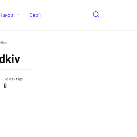
Жанри
Cерії
dkiv
dkiv
Коментарі
0