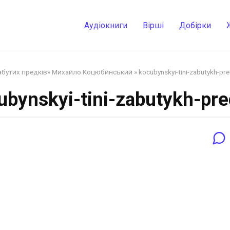
Аудіокниги
Вірші
Добірки
 забутих предків» Михайло Коцюбинський
»
kocubynskyi-tini-zabutykh-pre
ubynskyi-tini-zabutykh-pre