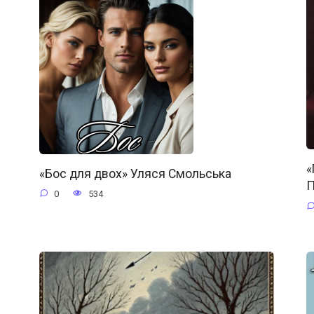
«
«Бос для двох» Уляся Смольська
П
0
534