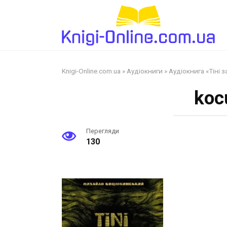
Перейти
до
змісту
Knigi-Online.com.ua
»
Аудіокниги
»
Аудіокнига «Тіні
koc
Перегляди
130