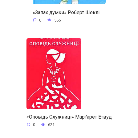
«Запах думки» Роберт Шеклі
0
555
«Оповідь Служниці» Марґарет Етвуд
0
621