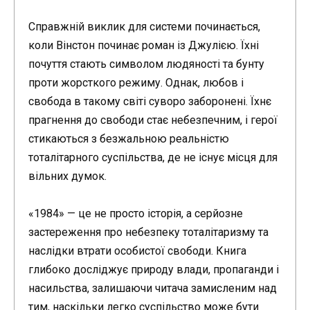
Справжній виклик для системи починається,
коли Вінстон починає роман із Джулією. Їхні
почуття стають символом людяності та бунту
проти жорсткого режиму. Однак, любов і
свобода в такому світі суворо заборонені. Їхнє
прагнення до свободи стає небезпечним, і герої
стикаються з безжальною реальністю
тоталітарного суспільства, де не існує місця для
вільних думок.
«1984» — це не просто історія, а серйозне
застереження про небезпеку тоталітаризму та
наслідки втрати особистої свободи. Книга
глибоко досліджує природу влади, пропаганди і
насильства, залишаючи читача замисленим над
тим, наскільки легко суспільство може бути