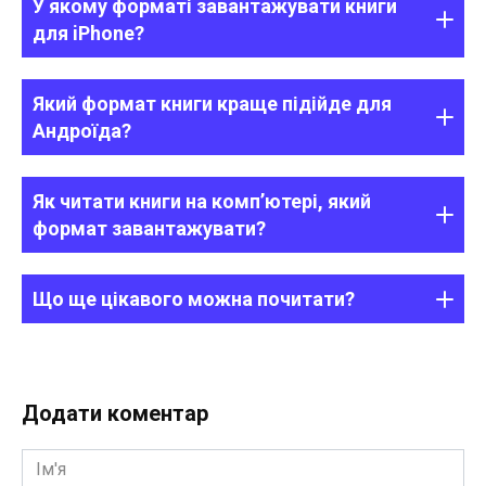
У якому форматі завантажувати книги
для iPhone?
Який формат книги краще підійде для
Андроїда?
Як читати книги на комп’ютері, який
формат завантажувати?
Що ще цікавого можна почитати?
Додати коментар
Ім'я