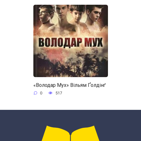
«Володар Мух» Вільям Ґолдінґ
0
517