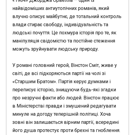
«1984» Джорджа Орвелла — один із
найвідоміших антиутопічних романів, який
влучно описує майбутнє, де тотальний контроль
влади стирає свободу, індивідуальність та
людські почуття. Це похмура історія про те, як
маніпуляція свідомістю та постійне стеження
можуть зруйнувати людську природу.
У романі головний герой, Вінстон Сміт, живе у
світі, де всі підкоряються партії на чолі зі
«Старшим Братом». Партія керує думками і
переписує історію, знищуючи будь-які згадки
про незручні факти або людей. Вінстон працює
в Міністерстві правди і змушений редагувати
минуле на догоду теперішній політиці. Хоча
зовні він залишається вірним партії, всередині
його душа протестує проти брехні та гноблення.