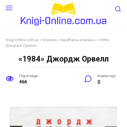
Перейти
до
змісту
Knigi-Online.com.ua
»
Класика
»
Зарубіжна класика
»
«1984»
Джордж Орвелл
«1984» Джордж Орвелл
Перегляди
Коментарі
466
0