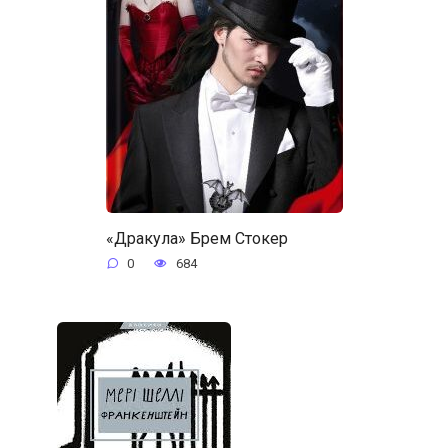
«Дракула» Брем Стокер
0
684