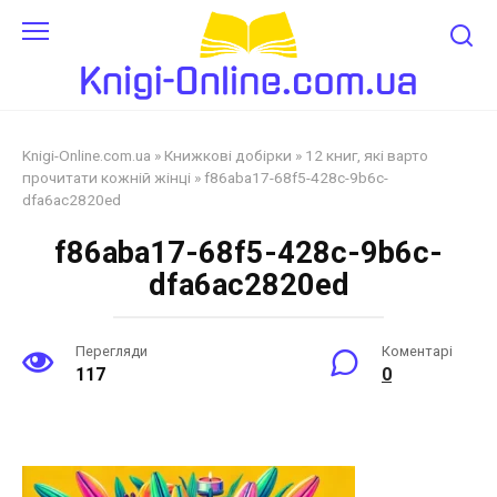
Перейти
до
змісту
Knigi-Online.com.ua
»
Книжкові добірки
»
12 книг, які варто
прочитати кожній жінці
»
f86aba17-68f5-428c-9b6c-
dfa6ac2820ed
f86aba17-68f5-428c-9b6c-
dfa6ac2820ed
Перегляди
Коментарі
117
0