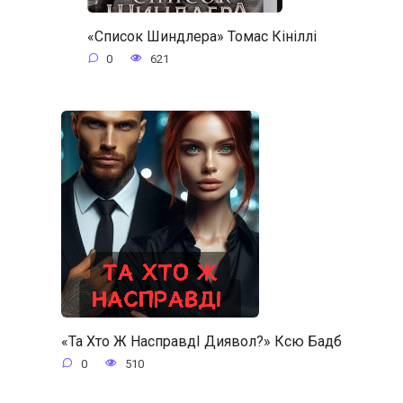
«Список Шиндлера» Томас Кініллі
0
621
«Та Хто Ж НасправдІ Диявол?» Ксю Бадб
0
510