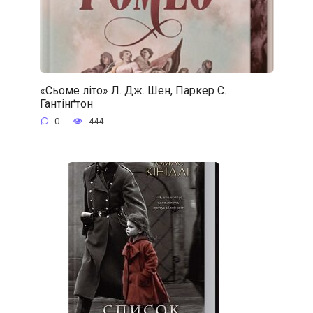
«Сьоме літо» Л. Дж. Шен, Паркер С.
Гантінґтон
0
444