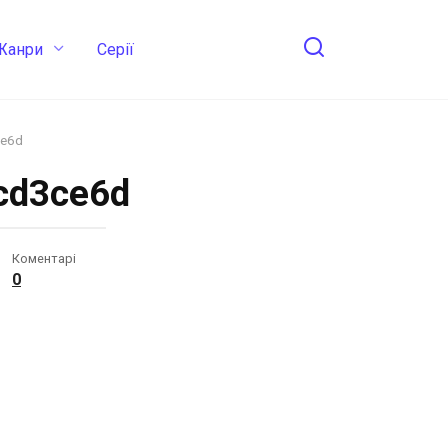
Жанри
Cерії
ce6d
cd3ce6d
Коментарі
0