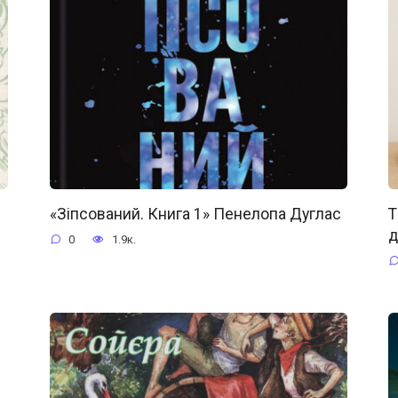
«Зіпсований. Книга 1» Пенелопа Дуглас
Т
д
0
1.9к.