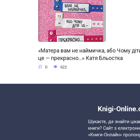
«Матера вам не наймичка, або Чому діт
це — прекрасно…» Катя Бльостка
0
622
Knigi-Online
Шукаєте, де знайти ціка
книги? Сайт з електрон
«Книги-Онлайн» пропон