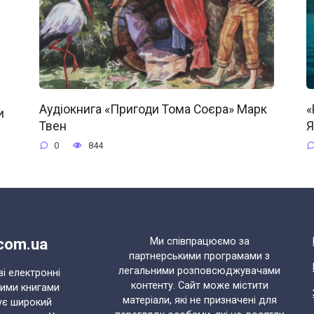
Аудіокнига «Пригоди Тома Соєра» Марк
«
и
Твен
Я
0
844
.com.ua
Ми співпрацюємо за
партнерськими програмами з
легальними розповсюджувачами
ві електронні
контенту. Сайт може містити
ними книгами
матеріали, які не призначені для
ує широкий