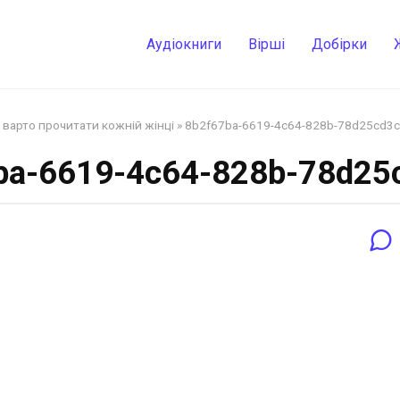
Аудіокниги
Вірші
Добірки
кі варто прочитати кожній жінці
»
8b2f67ba-6619-4c64-828b-78d25cd3
ba-6619-4c64-828b-78d25