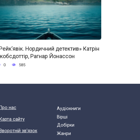
Рейк’явік. Нордичний детектив» Катрін
кобсдоттір, Рагнар Йонассон
0
585
Про нас
Аудіокниги
Вірші
Карта сайту
Добірки
Зворотній зв'язок
Жанри