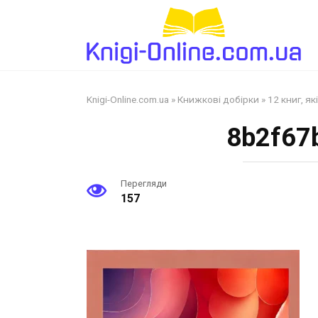
Перейти
до
змісту
Knigi-Online.com.ua
»
Книжкові добірки
»
12 книг, я
8b2f67
Перегляди
157