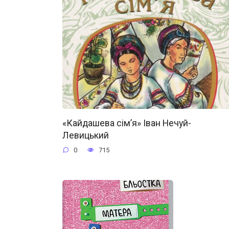
«Кайдашева сім’я» Іван Нечуй-
Левицький
0
715