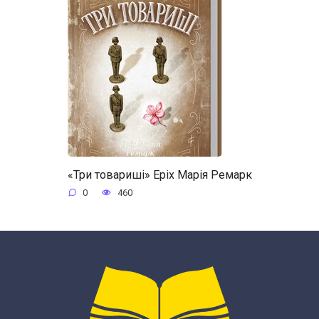
«Три товариші» Еріх Марія Ремарк
0
460