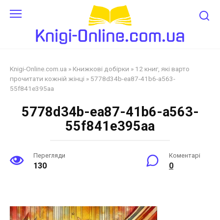
Перейти
до
змісту
Knigi-Online.com.ua
»
Книжкові добірки
»
12 книг, які варто
прочитати кожній жінці
»
5778d34b-ea87-41b6-a563-
55f841e395aa
5778d34b-ea87-41b6-a563-
55f841e395aa
Перегляди
Коментарі
130
0