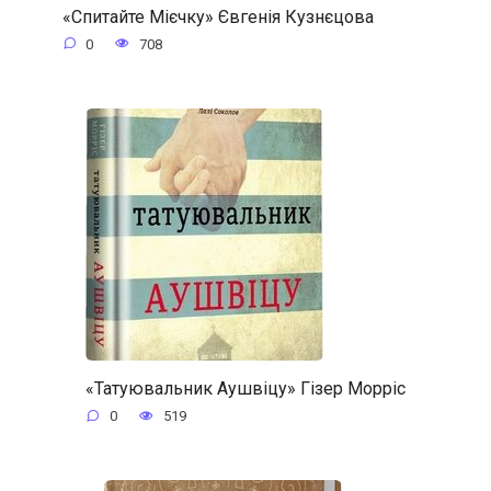
«Спитайте Мієчку» Євгенія Кузнєцова
0
708
«Татуювальник Аушвіцу» Гізер Морріс
0
519