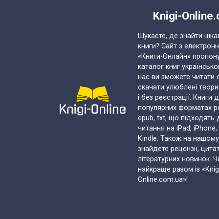
Knigi-Online
Шукаєте, де знайти ціка
книги? Сайт з електрон
«Книги-Онлайн» пропон
каталог книг українськ
нас ви зможете читати 
скачати улюблені твор
і без реєстрації. Книги 
популярних форматах pdf,
epub, txt, що підходять
читання на iPad, iPhone,
Kindle. Також на нашому
знайдете рецензії, цита
літературних новинок. Ч
найкраще разом із «Knig
Online.com.ua»!