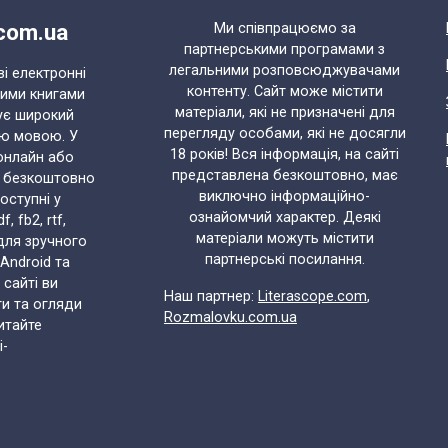
.com.ua
Ми співпрацюємо за
партнерськими програмами з
легальними розповсюджувачами
ві електронні
контенту. Сайт може містити
ними книгами
матеріали, які не призначені для
ує широкий
перегляду особами, які не досягли
ою мовою. У
18 років! Вся інформація, на сайті
онлайн або
представлена безкоштовно, має
и безкоштовно
виключно інформаційно-
доступні у
ознайомчий характер. Деякі
 fb2, rtf,
матеріали можуть містити
 для зручного
партнерські посилання.
 Android та
 сайті ви
Наш партнер:
Literascope.com
,
ти та огляди
Rozmalovku.com.ua
итайте
i-