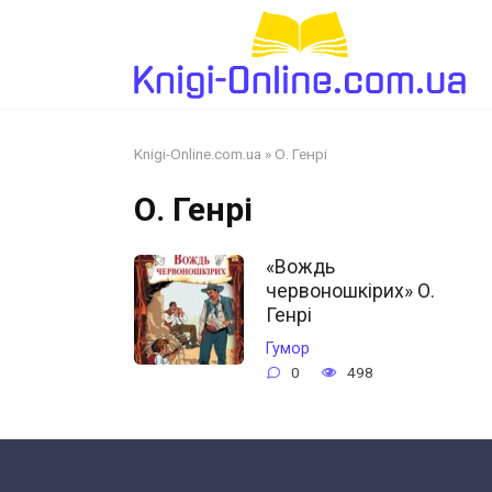
Перейти
до
змісту
Knigi-Online.com.ua
»
О. Генрі
О. Генрі
«Вождь
червоношкірих» О.
Генрі
Гумор
0
498