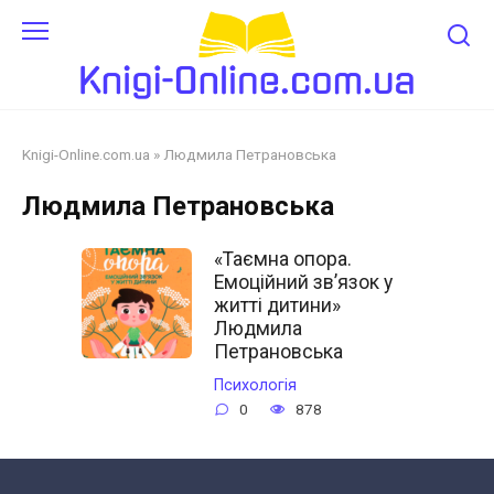
Перейти
до
змісту
Knigi-Online.com.ua
»
Людмила Петрановська
Людмила Петрановська
«Таємна опора.
Емоційний зв’язок у
житті дитини»
Людмила
Петрановська
Психологія
0
878