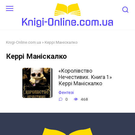
Перейти
до
змісту
Knigi-Online.com.ua
»
Керрі Маніскалко
Керрі Маніскалко
«Королівство
Нечестивих. Книга 1»
Керрі Маніскалко
Фентезі
0
468