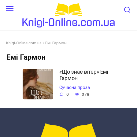
Перейти
до
змісту
Knigi-Online.com.ua
»
Емі Гармон
Емі Гармон
«Що знає вітер» Емі
Гармон
Сучасна проза
0
378