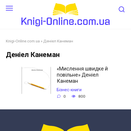
Перейти
до
змісту
Knigi-Online.com.ua
»
Деніел Канеман
Деніел Канеман
«Мислення швидке й
повільне» Деніел
Канеман
Бізнес-книги
0
800