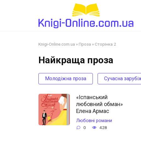
Перейти
до
змісту
Knigi-Online.com.ua
»
Проза
»
Сторінка 2
Найкраща проза
Молодіжна проза
Сучасна зарубі
«Іспанський
любовний обман»
Елена Армас
Любовні романи
0
428