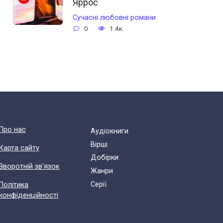
Яррос
Сучасні любовні романи
0
1.4к.
Про нас
Аудіокниги
Вірші
Карта сайту
Добірки
Зворотній зв'язок
Жанри
Cерії
Політика
конфіденційності