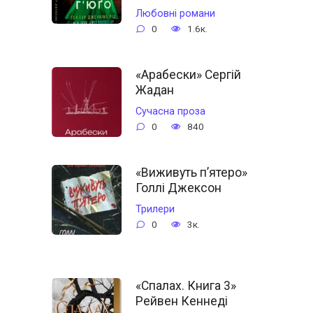
Любовні романи
0
1.6к.
«Арабески» Сергій
Жадан
Сучасна проза
0
840
«Виживуть п’ятеро»
Голлі Джексон
Трилери
0
3к.
«Спалах. Книга 3»
Рейвен Кеннеді