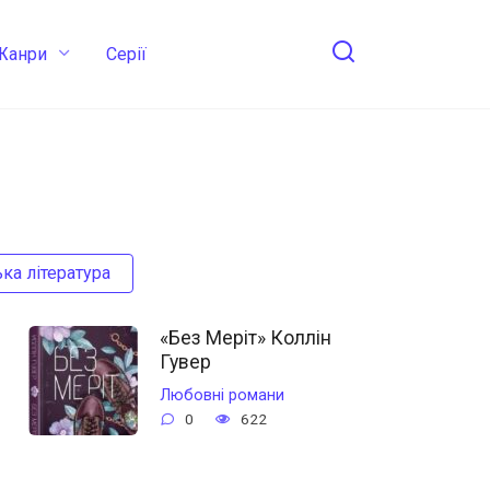
Жанри
Cерії
ка література
«Без Меріт» Коллін
Гувер
Любовні романи
0
622