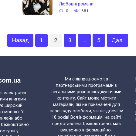
Любовні романи
0
681
Назад
1
2
3
…
5
Далі
.com.ua
Ми співпрацюємо за
партнерськими програмами з
легальними розповсюджувачами
ві електронні
контенту. Сайт може містити
ними книгами
матеріали, які не призначені для
ує широкий
перегляду особами, які не досягли
ою мовою. У
18 років! Вся інформація, на сайті
онлайн або
представлена безкоштовно, має
и безкоштовно
виключно інформаційно-
доступні у