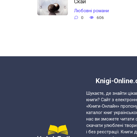
Скай
Любовні романи
0
606
Навігація
записів
Knigi-Online
Шукаєте, де знайти ціка
книги? Сайт з електрон
«Книги-Онлайн» пропон
каталог книг українськ
нас ви зможете читати 
скачати улюблені твор
і без реєстрації. Книги 