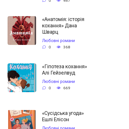
0
467
«Анатомія: історія
кохання» Дана
Шварц
Любовні романи
0
368
«Гіпотеза кохання»
Алі Гейзелвуд
Любовні романи
0
669
«Сусідська угода»
Ешлі Елісон
Любовні романи