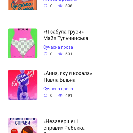
0
808
«Я забула труси»
Майя Тульчинська
Сучасна проза
0
601
«Анна, яку я кохала»
Павла Вільна
Сучасна проза
0
491
«Незавершені
справи» Ребекка