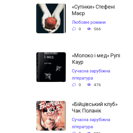
«Сутінки» Стефені
Маєр
Любовні романи
0
566
«Молоко і мед» Рупі
Каур
Сучасна зарубіжна
література
0
476
«Бійцівський клуб»
Чак Поланік
Сучасна зарубіжна
література