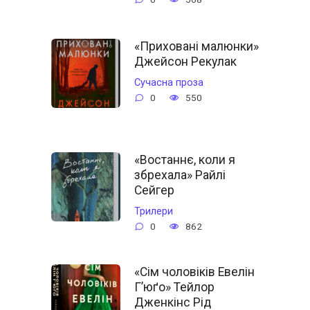
«Приховані малюнки»
Джейсон Рекулак
Сучасна проза
0
550
«Востаннє, коли я
збрехала» Райлі
Сейгер
Трилери
0
862
«Сім чоловіків Евелін
Г’юґо» Тейлор
Дженкінс Рід