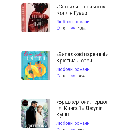
«Спогади про нього»
Коллін Гувер
Любовні романи
0
1.8к.
«Випадкові наречені»
Крістіна Лорен
Любовні романи
0
384
«Бріджертони. Герцог
і я. Книга 1» Джулія
Куінн
Любовні романи
0
568