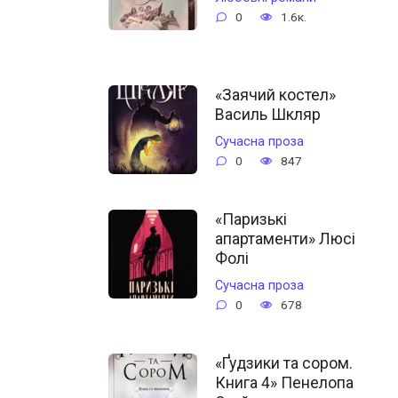
0
1.6к.
«Заячий костел»
Василь Шкляр
Сучасна проза
0
847
«Паризькі
апартаменти» Люсі
Фолі
Сучасна проза
0
678
«Ґудзики та сором.
Книга 4» Пенелопа