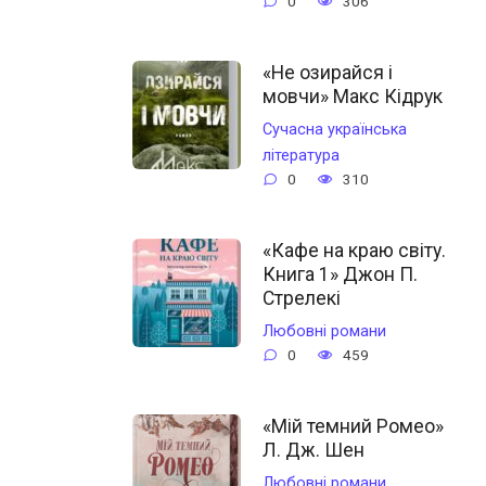
0
306
«Не озирайся і
мовчи» Макс Кідрук
Сучасна українська
література
0
310
«Кафе на краю світу.
Книга 1» Джон П.
Стрелекі
Любовні романи
0
459
«Мій темний Ромео»
Л. Дж. Шен
Любовні романи