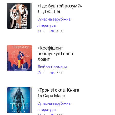
«І де був той розум?»
Л. Дж. Шен
Сучасна зарубіжна
література
0
451
«Коефіцієнт
поцілунку» Гелен
Хоанг
Любовні романи
0
581
«Трон зі скла. Книга
1» Сара Маас
Сучасна зарубіжна
література