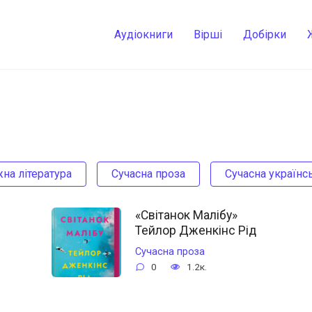
Аудіокниги
Вірші
Добірки
жна література
Сучасна проза
Сучасна українсь
«Світанок Малібу»
Тейлор Дженкінс Рід
Сучасна проза
0
1.2к.